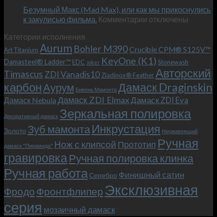
возможно!
Безумный Макс (Mad Max), или как мы прикоснулись
«Фродо».
к
к закулисью фильма.
Комментарии
Теперь
отключены
записи
с
Категории исполнения
Безумный
больстером
Aurum
Bohler M390
Макс
и
Crucible CPM® S125V™
Art Titanium
(Mad
клипсой!
KeyOne (K1)
Damasteel® Ladder™
EDC
Stonewash
Joker
Max),
Авторский
Timascus
ZDI Vanadis10
Zladinox® Feather
или
карбон
Дамаск Draginskin
Аурум
как
Бивень Мамонта
мы
Дамаск ZDI Elmax
Дамаск ZDI Eva
Дамаск Nebula
прикоснулись
Зеркальная полировка
к
Декоративный дамаск
закулисью
Инкрустация
Зуб мамонта
Золото
Нержавеющий
фильма.
Ручная
Нож с клипсой
Прототип
дамаск "Пирамида"
гравировка
Ручная полировка клинка
Ручная работа
Финишный сатин
Серебро
Эксклюзивная
Фродо
Фронтфлипер
серия
мозаичный дамаск