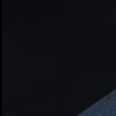
Информация
Уход и обслуживание
О мастерской
Контакты
Гарантия
English
RUB
0
Корзина пуста.
Корзина
Корзина пуста.