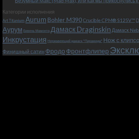
Безумный Макс (Mad Max), или как мы прикоснулись к
Категории исполнения
Aurum
Bohler M390
Crucible CPM® S125V™
D
Art Titanium
Дамаск Draginskin
Аурум
Дамаск Neb
Бивень Мамонта
Инкрустация
Нож с клипс
Нержавеющий дамаск "Пирамида"
Эксклю
Фродо
Фронтфлипер
Финишный сатин