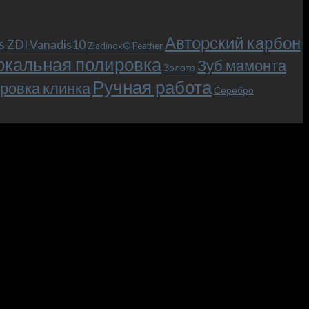
Авторский карбон
s
ZDI Vanadis10
Zladinox® Feather
ркальная полировка
Зуб мамонта
Золото
Ручная работа
ровка клинка
Серебро