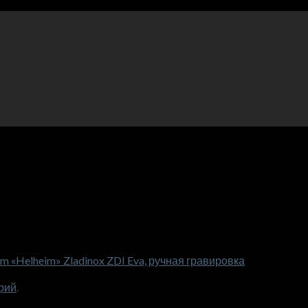
 «Helheim» Zladinox ZDI Eva, ручная гравировка
рий
.