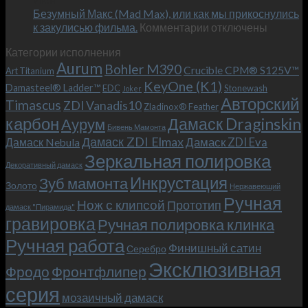
возможно!
Безумный Макс (Mad Max), или как мы прикоснулись
«Фродо».
к
к закулисью фильма.
Комментарии
Теперь
отключены
записи
с
Категории исполнения
Безумный
больстером
Aurum
Bohler M390
Макс
и
Crucible CPM® S125V™
Art Titanium
(Mad
клипсой!
KeyOne (K1)
Damasteel® Ladder™
EDC
Stonewash
Joker
Max),
Авторский
Timascus
ZDI Vanadis10
Zladinox® Feather
или
карбон
Дамаск Draginskin
Аурум
как
Бивень Мамонта
мы
Дамаск ZDI Elmax
Дамаск ZDI Eva
Дамаск Nebula
прикоснулись
Зеркальная полировка
к
Декоративный дамаск
закулисью
Инкрустация
Зуб мамонта
Золото
Нержавеющий
фильма.
Ручная
Нож с клипсой
Прототип
дамаск "Пирамида"
гравировка
Ручная полировка клинка
Ручная работа
Финишный сатин
Серебро
Эксклюзивная
Фродо
Фронтфлипер
серия
мозаичный дамаск