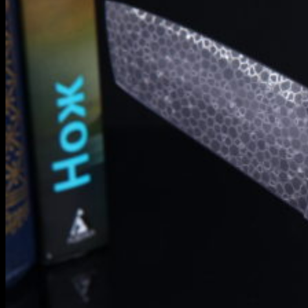
Информация
Уход и обслуживание
О мастерской
Контакты
Гарантия
English
RUB
0
Корзина пуста.
Корзина
Корзина пуста.