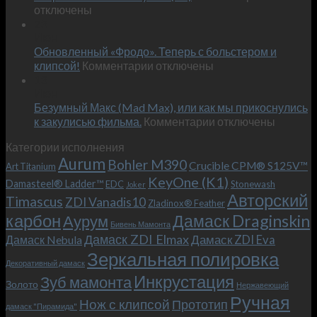
записи
отключены
по
Встречае
23
персональным
Июн
новый
пожеланиям
Обновленный «Фродо». Теперь с больстером и
KeyOne
–
к
(K1)
клипсой!
Комментарии
отключены
и
записи
13
это
Июн
Обновленный
возможно!
Безумный Макс (Mad Max), или как мы прикоснулись
«Фродо».
к
к закулисью фильма.
Комментарии
Теперь
отключены
записи
с
Категории исполнения
Безумный
больстером
Aurum
Bohler M390
Макс
и
Crucible CPM® S125V™
Art Titanium
(Mad
клипсой!
KeyOne (K1)
Damasteel® Ladder™
EDC
Stonewash
Joker
Max),
Авторский
Timascus
ZDI Vanadis10
Zladinox® Feather
или
карбон
Дамаск Draginskin
Аурум
как
Бивень Мамонта
мы
Дамаск ZDI Elmax
Дамаск ZDI Eva
Дамаск Nebula
прикоснулись
Зеркальная полировка
к
Декоративный дамаск
закулисью
Инкрустация
Зуб мамонта
Золото
Нержавеющий
фильма.
Ручная
Нож с клипсой
Прототип
дамаск "Пирамида"