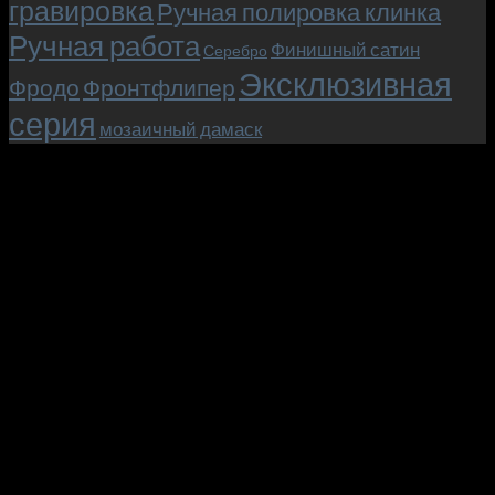
гравировка
Ручная полировка клинка
Ручная работа
Финишный сатин
Серебро
Эксклюзивная
Фродо
Фронтфлипер
серия
мозаичный дамаск