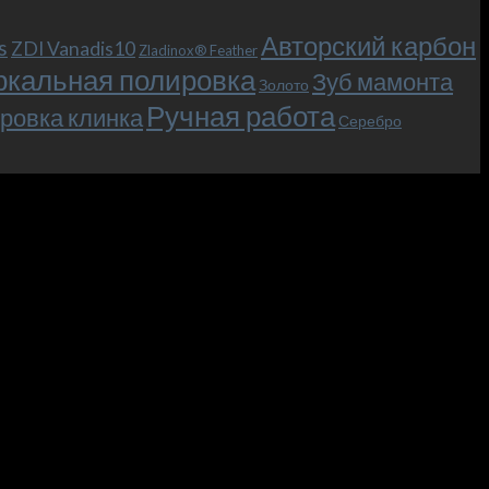
Авторский карбон
s
ZDI Vanadis10
Zladinox® Feather
ркальная полировка
Зуб мамонта
Золото
Ручная работа
ровка клинка
Серебро