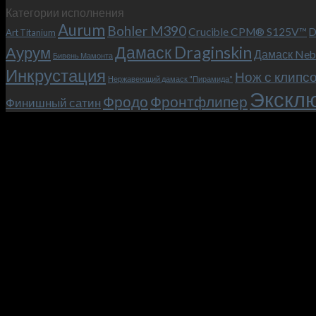
Категории исполнения
Aurum
Bohler M390
Crucible CPM® S125V™
D
Art Titanium
Дамаск Draginskin
Аурум
Дамаск Neb
Бивень Мамонта
Инкрустация
Нож с клипс
Нержавеющий дамаск "Пирамида"
Эксклю
Фродо
Фронтфлипер
Финишный сатин