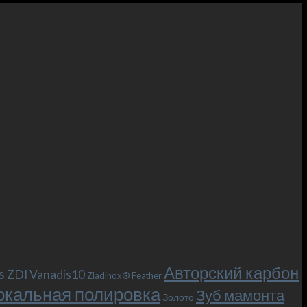
Авторский карбон
s
ZDI Vanadis10
Zladinox® Feather
ркальная полировка
Зуб мамонта
Золото