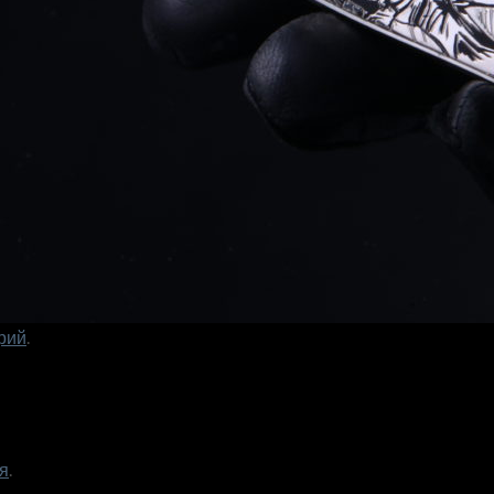
рий
.
я
.