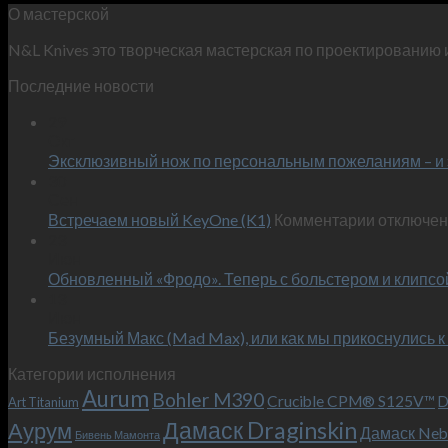
О мастерской
N&L Knives это творческая мастерская по проектированию 
Последние новости
29
Окт
Эксклюзивный нож по персональным пожеланиям – и 
30
Сен
к
Встречаем новый KeyOne (K1)
Комментарии
отключе
записи
23
Июн
Встречае
Обновленный «Фродо». Теперь с больстером и клипсо
новый
13
KeyOne
Июн
(K1)
Безумный Макс (Mad Max), или как мы прикоснулись к
Категории исполнения
Aurum
Bohler M390
Crucible CPM® S125V™
D
Art Titanium
Дамаск Draginskin
Аурум
Дамаск Neb
Бивень Мамонта