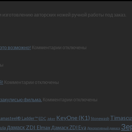
и изготовлению авторских ножей ручной работы под заказ.
к
это возможно!
Комментарии
отключены
записи
Эксклюзивный
ны
нож
по
м
персональным
к
й!
Комментарии
отключены
пожеланиям
записи
–
Обновленный
и
к
 закулисью фильма.
«Фродо».
Комментарии
отключены
это
записи
Теперь
возможно!
Безумный
с
KeyOne (K1)
Макс
больстером
Timascu
amasteel® Ladder™
EDC
Stonewash
Joker
(Mad
и
Зе
Дамаск ZDI Elmax
Дамаск ZDI Eva
ula
Max),
клипсой!
Декоративный дамаск