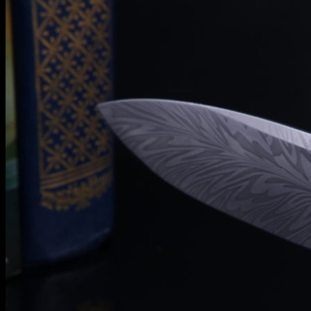
Информация
Уход и обслуживание
О мастерской
Контакты
Гарантия
English
RUB
0
Корзина пуста.
Корзина
Корзина пуста.