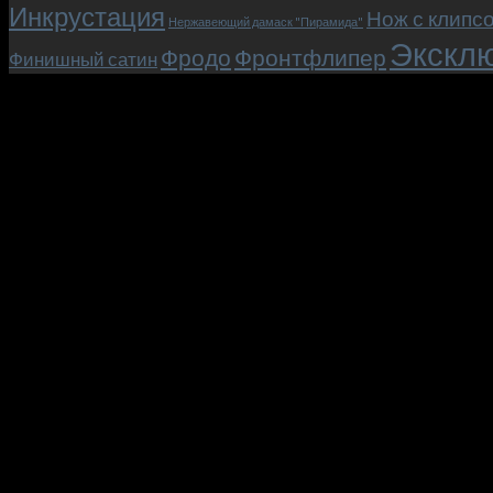
Инкрустация
Нож с клипс
Нержавеющий дамаск "Пирамида"
Эксклю
Фродо
Фронтфлипер
Финишный сатин