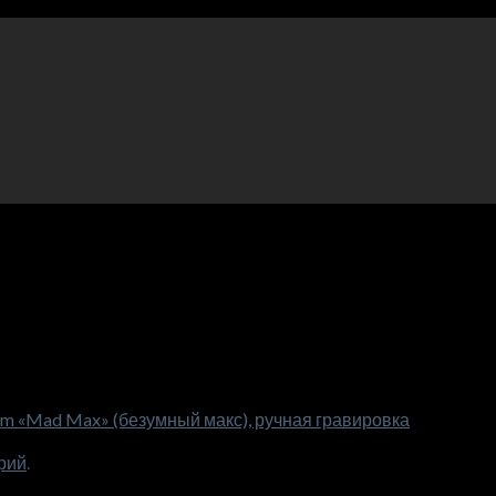
m «Mad Max» (безумный макс), ручная гравировка
рий
.