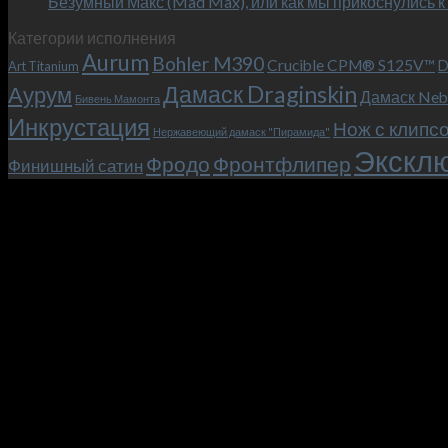
Безумный Макс (Mad Max), или как мы прикоснулись к
Категории исполнения
Aurum
Bohler M390
Crucible CPM® S125V™
D
Art Titanium
Дамаск Draginskin
Аурум
Дамаск Neb
Бивень Мамонта
Инкрустация
Нож с клипс
Нержавеющий дамаск "Пирамида"
Эксклю
Фродо
Фронтфлипер
Финишный сатин