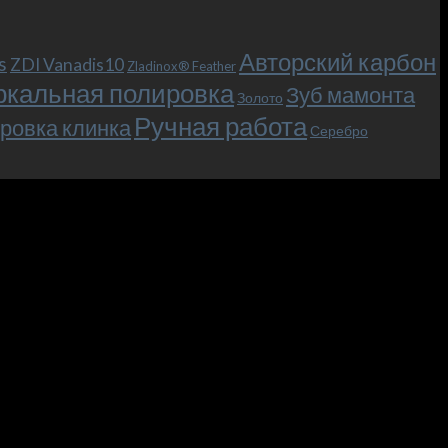
Авторский карбон
s
ZDI Vanadis10
Zladinox® Feather
ркальная полировка
Зуб мамонта
Золото
Ручная работа
ровка клинка
Серебро