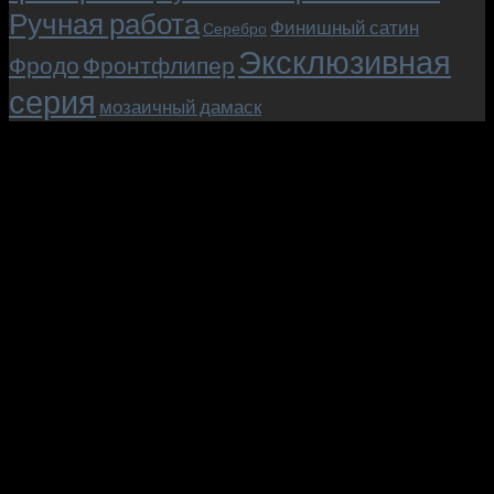
Ручная работа
Финишный сатин
Серебро
Эксклюзивная
Фродо
Фронтфлипер
серия
мозаичный дамаск