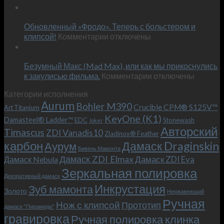
Встречае
23
персональным
Июн
новый
пожеланиям
Обновленный «Фродо». Теперь с больстером и
KeyOne
–
к
(K1)
клипсой!
Комментарии
отключены
и
записи
13
это
Июн
Обновленный
возможно!
Безумный Макс (Mad Max), или как мы прикоснулись
«Фродо».
к
к закулисью фильма.
Комментарии
Теперь
отключены
записи
с
Категории исполнения
Безумный
больстером
Aurum
Bohler M390
Макс
и
Crucible CPM® S125V™
Art Titanium
(Mad
клипсой!
KeyOne (K1)
Damasteel® Ladder™
EDC
Stonewash
Joker
Max),
Авторский
Timascus
ZDI Vanadis10
Zladinox® Feather
или
карбон
Дамаск Draginskin
Аурум
как
Бивень Мамонта
мы
Дамаск ZDI Elmax
Дамаск ZDI Eva
Дамаск Nebula
прикоснулись
Зеркальная полировка
к
Декоративный дамаск
закулисью
Инкрустация
Зуб мамонта
Золото
Нержавеющий
фильма.
Ручная
Нож с клипсой
Прототип
дамаск "Пирамида"
гравировка
Ручная полировка клинка