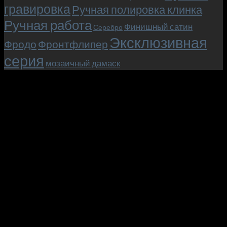
гравировка
Ручная полировка клинка
Ручная работа
Финишный сатин
Серебро
Эксклюзивная
Фродо
Фронтфлипер
серия
мозаичный дамаск