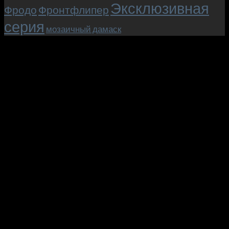
Эксклюзивная
Фродо
Фронтфлипер
серия
мозаичный дамаск