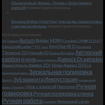
Обновленный «Фродо». Теперь с больстером и
KeyOne
–
к
(K1)
клипсой!
Комментарии
отключены
и
записи
13
это
Июн
Обновленный
возможно!
Безумный Макс (Mad Max), или как мы прикоснулись
«Фродо».
к
к закулисью фильма.
Комментарии
Теперь
отключены
записи
с
Категории исполнения
Безумный
больстером
Aurum
Bohler M390
Макс
и
Crucible CPM® S125V™
Art Titanium
(Mad
клипсой!
KeyOne (K1)
Damasteel® Ladder™
EDC
Stonewash
Joker
Max),
Авторский
Timascus
ZDI Vanadis10
Zladinox® Feather
или
карбон
Дамаск Draginskin
Аурум
как
Бивень Мамонта
мы
Дамаск ZDI Elmax
Дамаск ZDI Eva
Дамаск Nebula
прикоснулись
Зеркальная полировка
к
Декоративный дамаск
закулисью
Инкрустация
Зуб мамонта
Золото
Нержавеющий
фильма.
Ручная
Нож с клипсой
Прототип
дамаск "Пирамида"
гравировка
Ручная полировка клинка
Ручная работа
Финишный сатин
Серебро