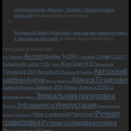
Июн
новый
пожеланиям
Обновленный «Фродо». Теперь с больстером и
KeyOne
–
к
(K1)
клипсой!
Комментарии
отключены
и
записи
13
это
Июн
Обновленный
возможно!
Безумный Макс (Mad Max), или как мы прикоснулись
«Фродо».
к
к закулисью фильма.
Комментарии
Теперь
отключены
записи
с
Категории исполнения
Безумный
больстером
Aurum
Bohler M390
Макс
и
Crucible CPM® S125V™
Art Titanium
(Mad
клипсой!
KeyOne (K1)
Damasteel® Ladder™
EDC
Stonewash
Joker
Max),
Авторский
Timascus
ZDI Vanadis10
Zladinox® Feather
или
карбон
Дамаск Draginskin
Аурум
как
Бивень Мамонта
мы
Дамаск ZDI Elmax
Дамаск ZDI Eva
Дамаск Nebula
прикоснулись
Зеркальная полировка
к
Декоративный дамаск
закулисью
Инкрустация
Зуб мамонта
Золото
Нержавеющий
фильма.
Ручная
Нож с клипсой
Прототип
дамаск "Пирамида"
гравировка
Ручная полировка клинка