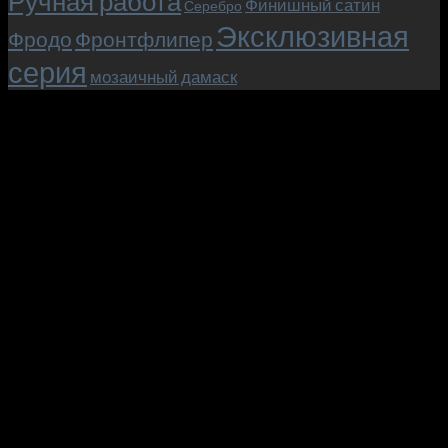
Ручная работа
Финишный сатин
Серебро
Эксклюзивная
Фродо
Фронтфлипер
серия
мозаичный дамаск