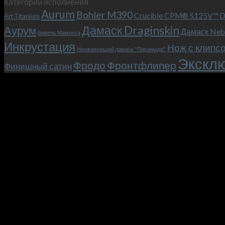
Категории исполнения
Aurum
Bohler M390
Crucible CPM® S125V™
D
Art Titanium
Дамаск Draginskin
Аурум
Дамаск Neb
Бивень Мамонта
Инкрустация
Нож с клипс
Нержавеющий дамаск "Пирамида"
Эксклю
Фродо
Фронтфлипер
Финишный сатин