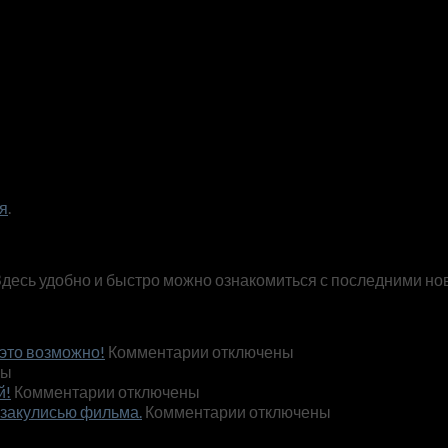
я
.
Здесь удобно и быстро можно ознакомиться с последними но
к
это возможно!
Комментарии
отключены
записи
ны
к
Эксклюзивный
й!
Комментарии
отключены
м
записи
нож
к
 закулисью фильма.
Комментарии
отключены
Обновленный
по
записи