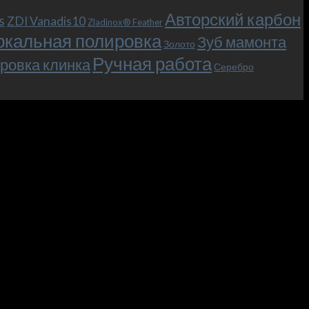
Авторский карбон
s
ZDI Vanadis10
Zladinox® Feather
ркальная полировка
Зуб мамонта
Золото
Ручная работа
ровка клинка
Серебро