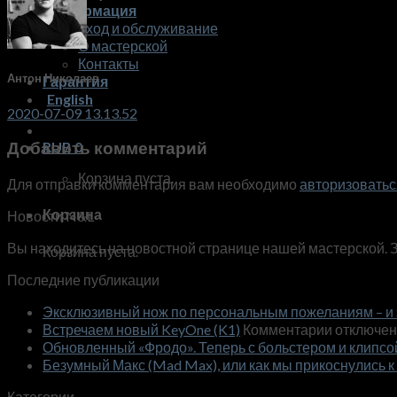
Информация
Уход и обслуживание
О мастерской
Контакты
Антон Николаев
Гарантия
English
2020-07-09 13.13.52
Добавить комментарий
RUB
0
Корзина пуста.
Для отправки комментария вам необходимо
авторизоватьс
Корзина
Новости N&L
Вы находитесь на новостной странице нашей мастерской. 
Корзина пуста.
Последние публикации
Эксклюзивный нож по персональным пожеланиям – и 
к
Встречаем новый KeyOne (K1)
Комментарии
отключе
записи
Обновленный «Фродо». Теперь с больстером и клипсо
Встречае
Безумный Макс (Mad Max), или как мы прикоснулись к
новый
Категории