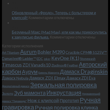
Встречае
23
персональным
Июн
новый
пожеланиям
Обновленный «Фродо». Теперь с больстером и
KeyOne
–
к
(K1)
клипсой!
Комментарии
отключены
и
записи
13
это
Июн
Обновленный
возможно!
Безумный Макс (Mad Max), или как мы прикоснулись
«Фродо».
к
к закулисью фильма.
Комментарии
Теперь
отключены
записи
с
Категории исполнения
Безумный
больстером
Aurum
Bohler M390
Макс
и
Crucible CPM® S125V™
Art Titanium
(Mad
клипсой!
KeyOne (K1)
Damasteel® Ladder™
EDC
Stonewash
Joker
Max),
Авторский
Timascus
ZDI Vanadis10
Zladinox® Feather
или
карбон
Дамаск Draginskin
Аурум
как
Бивень Мамонта
мы
Дамаск ZDI Elmax
Дамаск ZDI Eva
Дамаск Nebula
прикоснулись
Зеркальная полировка
к
Декоративный дамаск
закулисью
Инкрустация
Зуб мамонта
Золото
Нержавеющий
фильма.
Ручная
Нож с клипсой
Прототип
дамаск "Пирамида"
гравировка
Ручная полировка клинка