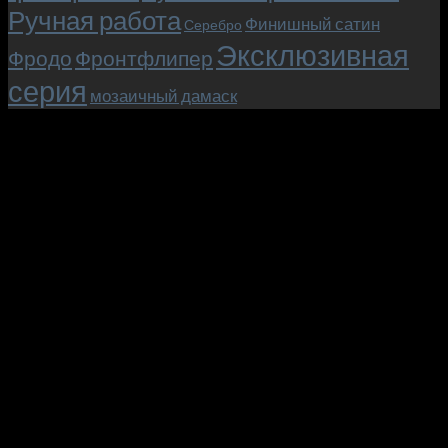
Ручная работа
Финишный сатин
Серебро
Эксклюзивная
Фродо
Фронтфлипер
серия
мозаичный дамаск