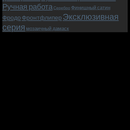
Ручная работа
Финишный сатин
Серебро
Эксклюзивная
Фродо
Фронтфлипер
серия
мозаичный дамаск