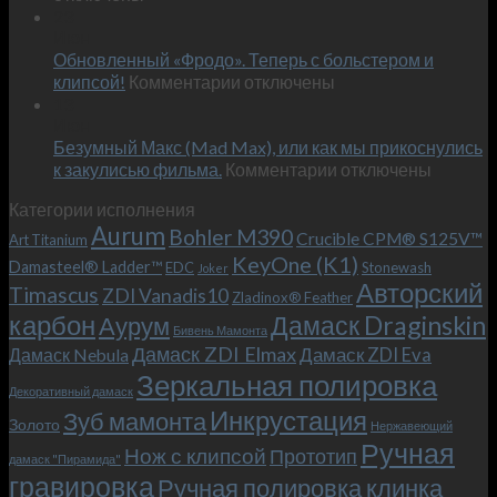
Встречае
23
персональным
Июн
новый
пожеланиям
Обновленный «Фродо». Теперь с больстером и
KeyOne
–
к
(K1)
клипсой!
Комментарии
отключены
и
записи
13
это
Июн
Обновленный
возможно!
Безумный Макс (Mad Max), или как мы прикоснулись
«Фродо».
к
к закулисью фильма.
Комментарии
Теперь
отключены
записи
с
Категории исполнения
Безумный
больстером
Aurum
Bohler M390
Макс
и
Crucible CPM® S125V™
Art Titanium
(Mad
клипсой!
KeyOne (K1)
Damasteel® Ladder™
EDC
Stonewash
Joker
Max),
Авторский
Timascus
ZDI Vanadis10
Zladinox® Feather
или
карбон
Дамаск Draginskin
Аурум
как
Бивень Мамонта
мы
Дамаск ZDI Elmax
Дамаск ZDI Eva
Дамаск Nebula
прикоснулись
Зеркальная полировка
к
Декоративный дамаск
закулисью
Инкрустация
Зуб мамонта
Золото
Нержавеющий
фильма.
Ручная
Нож с клипсой
Прототип
дамаск "Пирамида"
гравировка
Ручная полировка клинка