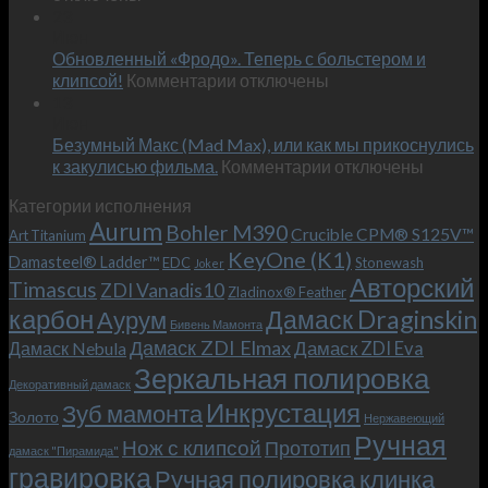
Встречае
23
персональным
Июн
новый
пожеланиям
Обновленный «Фродо». Теперь с больстером и
KeyOne
–
к
(K1)
клипсой!
Комментарии
отключены
и
записи
13
это
Июн
Обновленный
возможно!
Безумный Макс (Mad Max), или как мы прикоснулись
«Фродо».
к
к закулисью фильма.
Комментарии
Теперь
отключены
записи
с
Категории исполнения
Безумный
больстером
Aurum
Bohler M390
Макс
и
Crucible CPM® S125V™
Art Titanium
(Mad
клипсой!
KeyOne (K1)
Damasteel® Ladder™
EDC
Stonewash
Joker
Max),
Авторский
Timascus
ZDI Vanadis10
Zladinox® Feather
или
карбон
Дамаск Draginskin
Аурум
как
Бивень Мамонта
мы
Дамаск ZDI Elmax
Дамаск ZDI Eva
Дамаск Nebula
прикоснулись
Зеркальная полировка
к
Декоративный дамаск
закулисью
Инкрустация
Зуб мамонта
Золото
Нержавеющий
фильма.
Ручная
Нож с клипсой
Прототип
дамаск "Пирамида"
гравировка
Ручная полировка клинка