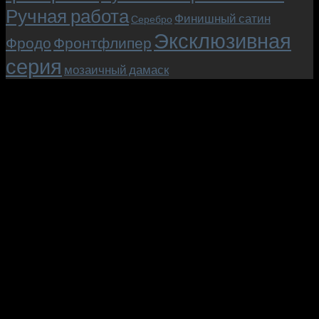
Ручная работа
Финишный сатин
Серебро
Эксклюзивная
Фродо
Фронтфлипер
серия
мозаичный дамаск