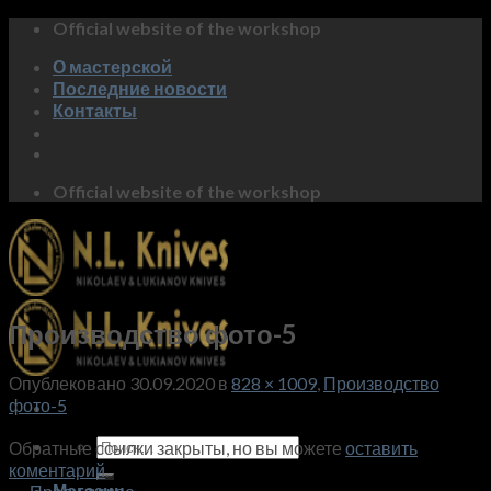
Skip
Official website of the workshop
to
О мастерской
content
Последние новости
Контакты
Official website of the workshop
Производство фото-5
Опублековано
30.09.2020
в
828 × 1009
,
Производство
фото-5
Искать:
Обратные ссылки закрыты, но вы можете
оставить
коментарий
.
Магазин