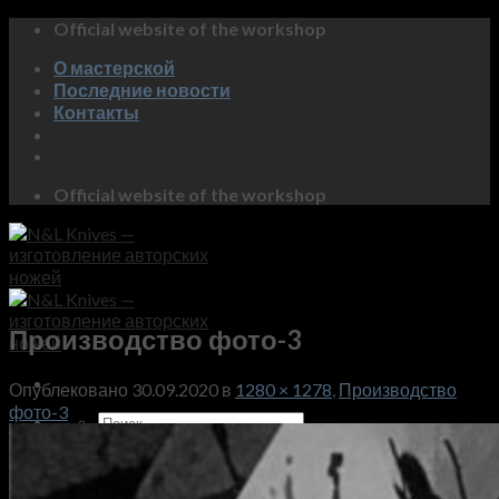
Skip
Official website of the workshop
to
О мастерской
content
Последние новости
Контакты
Official website of the workshop
Производство фото-3
Опублековано
30.09.2020
в
1280 × 1278
,
Производство
фото-3
Искать:
Магазин
Коллекция