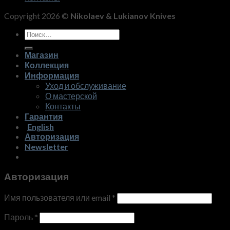
Copyright 2026 ©
Nikolaev & Lukianov Knives
Искать:
Магазин
Коллекция
Информация
Уход и обслуживание
О мастерской
Контакты
Гарантия
English
Авторизация
Newsletter
Авторизация
Имя пользователя или email
*
Пароль
*