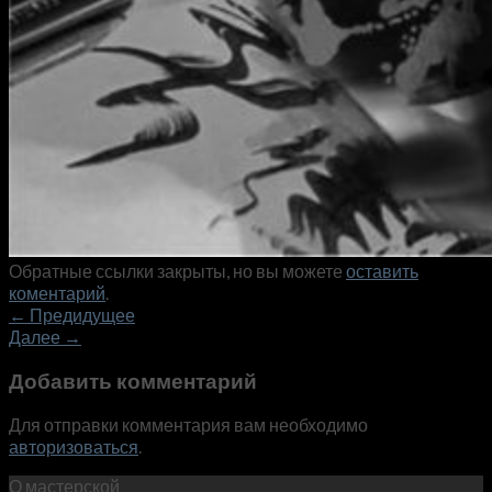
Обратные ссылки закрыты, но вы можете
оставить
коментарий
.
←
Предидущее
Далее
→
Добавить комментарий
Для отправки комментария вам необходимо
авторизоваться
.
О мастерской