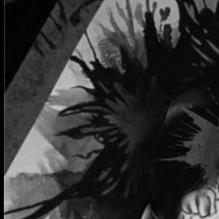
Информация
Уход и обслуживание
О мастерской
Контакты
Гарантия
English
RUB
0
Корзина пуста.
Корзина
Корзина пуста.