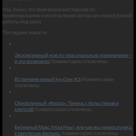
N&L Knives это творческая мастерская по
проектированию и изготовлению авторских ножей ручной
работы под заказ.
Последние новости
29
Окт
Эксклюзивный нож по персональным пожеланиям –
к
и это возможно!
Комментарии
отключены
записи
30
Сен
Эксклюзивный
к
Встречаем новый KeyOne (K1)
нож
Комментарии
записи
отключены
по
Встречае
23
персональным
Июн
новый
пожеланиям
Обновленный «Фродо». Теперь с больстером и
KeyOne
–
к
(K1)
клипсой!
Комментарии
отключены
и
записи
13
это
Июн
Обновленный
возможно!
Безумный Макс (Mad Max), или как мы прикоснулись
«Фродо».
к
к закулисью фильма.
Комментарии
Теперь
отключены