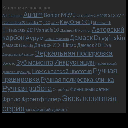
записи
с
Категории исполнения
Безумный
больстером
Aurum
Bohler M390
Макс
и
Crucible CPM® S125V™
Art Titanium
(Mad
клипсой!
KeyOne (K1)
Damasteel® Ladder™
EDC
Stonewash
Joker
Max),
Авторский
Timascus
ZDI Vanadis10
Zladinox® Feather
или
карбон
Дамаск Draginskin
Аурум
как
Бивень Мамонта
мы
Дамаск ZDI Elmax
Дамаск ZDI Eva
Дамаск Nebula
прикоснулись
Зеркальная полировка
к
Декоративный дамаск
закулисью
Инкрустация
Зуб мамонта
Золото
Нержавеющий
фильма.
Ручная
Нож с клипсой
Прототип
дамаск "Пирамида"
гравировка
Ручная полировка клинка
Ручная работа
Финишный сатин
Серебро
Эксклюзивная
Фродо
Фронтфлипер
серия
мозаичный дамаск