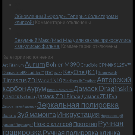
Встречае
23
персональным
Июн
новый
пожеланиям
Обновленный «Фродо». Теперь с больстером и
KeyOne
–
к
(K1)
клипсой!
Комментарии
отключены
и
записи
13
это
Июн
Обновленный
возможно!
Безумный Макс (Mad Max), или как мы прикоснулись
«Фродо».
к
к закулисью фильма.
Комментарии
Теперь
отключены
записи
с
Категории исполнения
Безумный
больстером
Aurum
Bohler M390
Макс
и
Crucible CPM® S125V™
Art Titanium
(Mad
клипсой!
KeyOne (K1)
Damasteel® Ladder™
EDC
Stonewash
Joker
Max),
Авторский
Timascus
ZDI Vanadis10
Zladinox® Feather
или
карбон
Дамаск Draginskin
Аурум
как
Бивень Мамонта
мы
Дамаск ZDI Elmax
Дамаск ZDI Eva
Дамаск Nebula
прикоснулись
Зеркальная полировка
к
Декоративный дамаск
закулисью
Инкрустация
Зуб мамонта
Золото
Нержавеющий
фильма.
Ручная
Нож с клипсой
Прототип
дамаск "Пирамида"
гравировка
Ручная полировка клинка