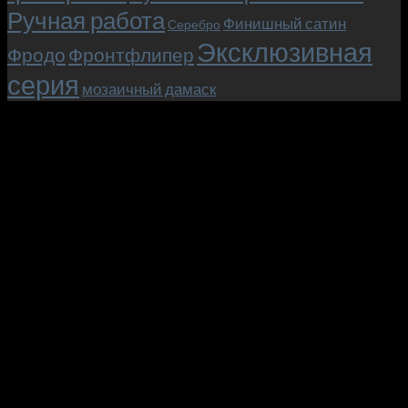
Ручная работа
Финишный сатин
Серебро
Эксклюзивная
Фродо
Фронтфлипер
серия
мозаичный дамаск