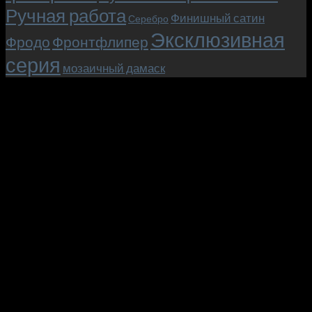
Ручная работа
Финишный сатин
Серебро
Эксклюзивная
Фродо
Фронтфлипер
серия
мозаичный дамаск