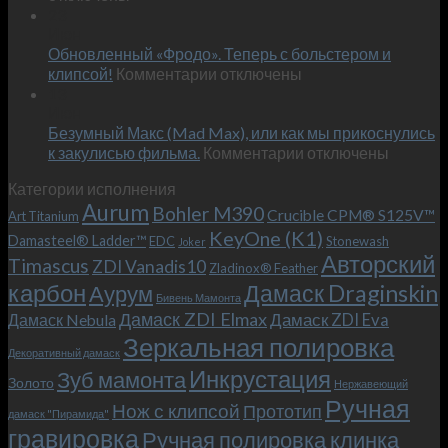
Встречае
23
персональным
Июн
новый
пожеланиям
Обновленный «Фродо». Теперь с больстером и
KeyOne
–
к
(K1)
клипсой!
Комментарии
отключены
и
записи
13
это
Июн
Обновленный
возможно!
Безумный Макс (Mad Max), или как мы прикоснулись
«Фродо».
к
к закулисью фильма.
Комментарии
Теперь
отключены
записи
с
Категории исполнения
Безумный
больстером
Aurum
Bohler M390
Макс
и
Crucible CPM® S125V™
Art Titanium
(Mad
клипсой!
KeyOne (K1)
Damasteel® Ladder™
EDC
Stonewash
Joker
Max),
Авторский
Timascus
ZDI Vanadis10
Zladinox® Feather
или
карбон
Дамаск Draginskin
Аурум
как
Бивень Мамонта
мы
Дамаск ZDI Elmax
Дамаск ZDI Eva
Дамаск Nebula
прикоснулись
Зеркальная полировка
к
Декоративный дамаск
закулисью
Инкрустация
Зуб мамонта
Золото
Нержавеющий
фильма.
Ручная
Нож с клипсой
Прототип
дамаск "Пирамида"
гравировка
Ручная полировка клинка