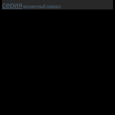
серия
мозаичный дамаск