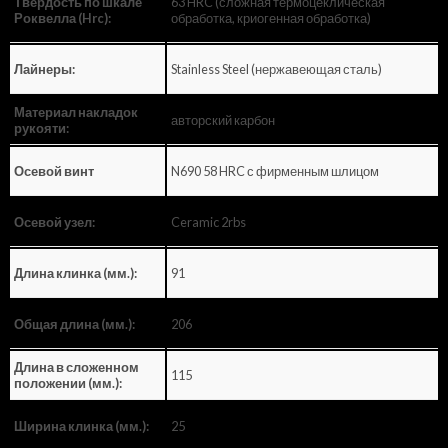
63 HRC (сложная термоцеклическая
Твердость по шкале
обработка, криогенная обработка)
Роквелла (Hrc):
Stainless Steel (нержавеющая сталь)
Лайнеры:
Материал накладок
авторский карбон
рукояти:
N690 58 HRC с фирменным шлицом
Осевой винт
Ceramic 2rbs
Осевой узел:
91
Длина клинка (мм.):
206
Общая длина (мм.):
Длина в сложенном
115
положении (мм.):
25
Ширина клинка (мм.):