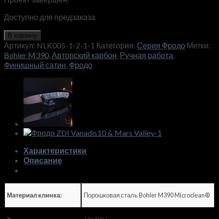
Доступно для предзаказа
В корзину
Артикул:
NLK005-1-2-1-1
Категория:
Серия Фродо
Метки:
Bohler M390
,
Авторский карбон
,
Ручная работа
,
Финишный сатин
,
Фродо
Характеристики
Описание
Порошковая сталь Bohler M390 Microclean®
Материал клинка: