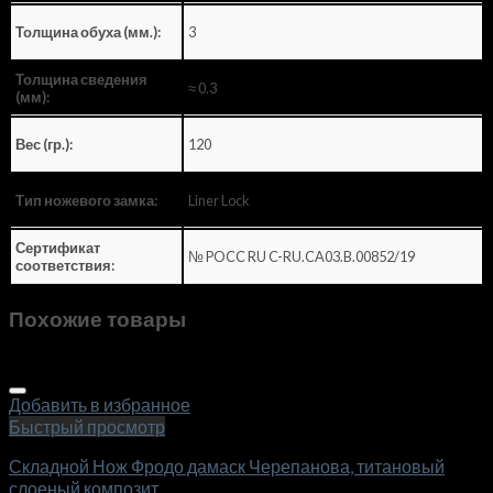
3
Толщина обуха (мм.):
Толщина сведения
≈ 0.3
(мм):
120
Вес (гр.):
Liner Lock
Тип ножевого замка:
Сертификат
№ POCC RU C-RU.CA03.B.00852/19
соответствия:
Похожие товары
Добавить в избранное
Быстрый просмотр
Складной Нож Фродо дамаск Черепанова, титановый
слоеный композит