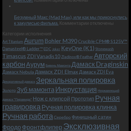
записи
13
это
Июн
Обновленный
возможно!
Безумный Макс (Mad Max), или как мы прикоснулись
«Фродо».
к
к закулисью фильма.
Комментарии
Теперь
отключены
записи
с
Категории исполнения
Безумный
больстером
Aurum
Bohler M390
Макс
и
Crucible CPM® S125V™
Art Titanium
(Mad
клипсой!
KeyOne (K1)
Damasteel® Ladder™
EDC
Stonewash
Joker
Max),
Авторский
Timascus
ZDI Vanadis10
Zladinox® Feather
или
карбон
Дамаск Draginskin
Аурум
как
Бивень Мамонта
мы
Дамаск ZDI Elmax
Дамаск ZDI Eva
Дамаск Nebula
прикоснулись
Зеркальная полировка
к
Декоративный дамаск
закулисью
Инкрустация
Зуб мамонта
Золото
Нержавеющий
фильма.
Ручная
Нож с клипсой
Прототип
дамаск "Пирамида"
гравировка
Ручная полировка клинка
Ручная работа
Финишный сатин
Серебро
Эксклюзивная
Фродо
Фронтфлипер