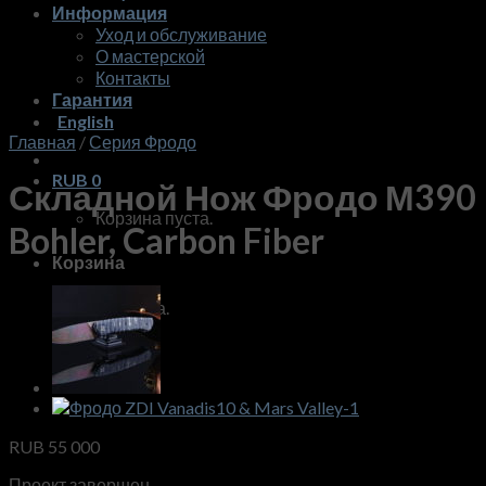
Информация
Уход и обслуживание
О мастерской
Контакты
Гарантия
English
Главная
/
Серия Фродо
RUB
0
Складной Нож Фродо М390
Корзина пуста.
Bohler, Carbon Fiber
Корзина
Корзина пуста.
RUB
55 000
Проект завершен.