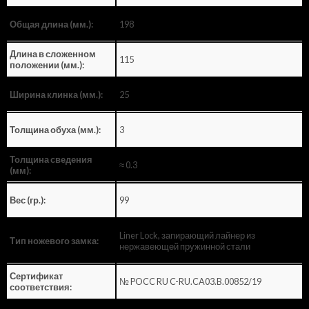
198
Общая длина (мм.):
Длина в сложенном
115
положении (мм.):
25
Ширина клинка (мм.):
3
Толщина обуха (мм.):
Толщина сведения
≈ 0.3
(мм):
99
Вес (гр.):
Liner Lock, запирающий лайнер из
Тип ножевого замка:
нержавеющей пружинной стали
Сертификат
№ POCC RU C-RU.CA03.B.00852/19
соответствия: