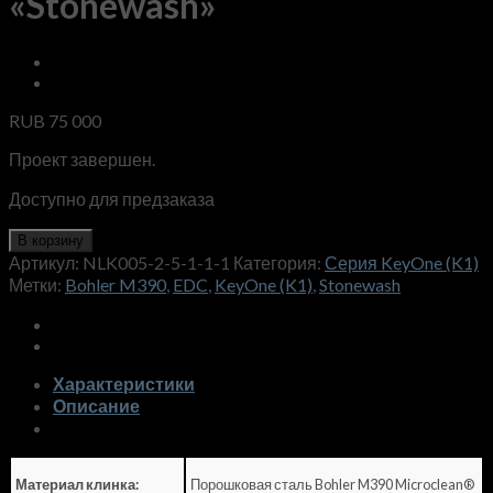
«Stonewash»
RUB
75 000
Проект завершен.
Доступно для предзаказа
В корзину
Артикул:
NLK005-2-5-1-1-1
Категория:
Серия KeyOne (K1)
Метки:
Bohler M390
,
EDC
,
KeyOne (K1)
,
Stonewash
Характеристики
Описание
Порошковая сталь Bohler M390 Microclean®
Материал клинка: