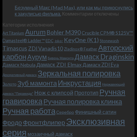
Июн
Обновленный
возможно!
Безумный Макс (Mad Max), или как мы прикоснулись
«Фродо».
к
к закулисью фильма.
Комментарии
Теперь
отключены
записи
с
Категории исполнения
Безумный
больстером
Aurum
Bohler M390
Макс
и
Crucible CPM® S125V™
Art Titanium
(Mad
клипсой!
KeyOne (K1)
Damasteel® Ladder™
EDC
Stonewash
Joker
Max),
Авторский
Timascus
ZDI Vanadis10
Zladinox® Feather
или
карбон
Дамаск Draginskin
Аурум
как
Бивень Мамонта
мы
Дамаск ZDI Elmax
Дамаск ZDI Eva
Дамаск Nebula
прикоснулись
Зеркальная полировка
к
Декоративный дамаск
закулисью
Инкрустация
Зуб мамонта
Золото
Нержавеющий
фильма.
Ручная
Нож с клипсой
Прототип
дамаск "Пирамида"
гравировка
Ручная полировка клинка
Ручная работа
Финишный сатин
Серебро
Эксклюзивная
Фродо
Фронтфлипер
серия
мозаичный дамаск