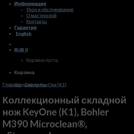
Информация
Уход и обслуживание
О мастерской
Контакты
Гарантия
English
RUB
0
Корзина пуста.
Корзина
Главная
/
Серия KeyOne (K1)
Корзина пуста.
Коллекционный складной
нож KeyOne (K1), Bohler
M390 Microclean®,