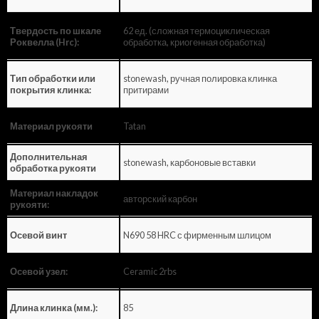
62 ед. (сложная термоциклическая
Твердость по шкале
обработка, криогенная обработка)
Роквелла (Hrc):
stonewash, ручная полировка клинка
Тип обработки или
притирами
покрытия клинка:
Tatan
Материал рукояти
Дополнительная
stonewash, карбоновые вставки
обработка рукояти
Материал накладок
авторский карбон
рукояти:
N690 58 HRC с фирменным шлицом
Осевой винт
Ceramic 2rbs
Осевой узел:
85
Длина клинка (мм.):