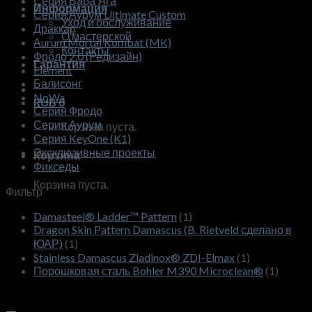
Серия Баба Яга
Информация
Серия Аурум Ultimate Custom
Уход и обслуживание
Драккар
О мастерской
Аurum Mortal Kombat (MK)
Контакты
Фродо 2.0 (Редизайн)
Гарантия
Element
Балисонг
NoWa
RUB
0
Серия Фродо
Серия Аурум
Корзина пуста.
Серия KeyOne (K1)
Эксклюзивные проекты
Корзина
Фикседы
Корзина пуста.
Фильтр
Damasteel® Ladder™ Pattern
(1)
Dragon Skin Pattern Damascus (B. Rietveld сделано в
ЮАР)
(1)
Stainless Damascus Zladinox® ZDI-Elmax
(1)
Порошковая сталь Bohler M390 Microclean®
(1)