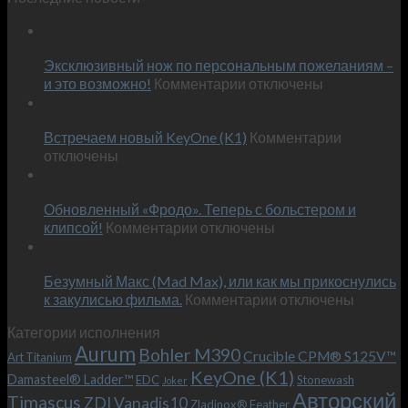
29
Окт
Эксклюзивный нож по персональным пожеланиям –
к
и это возможно!
Комментарии
отключены
записи
30
Сен
Эксклюзивный
к
Встречаем новый KeyOne (K1)
нож
Комментарии
записи
отключены
по
Встречае
23
персональным
Июн
новый
пожеланиям
Обновленный «Фродо». Теперь с больстером и
KeyOne
–
к
(K1)
клипсой!
Комментарии
отключены
и
записи
13
это
Июн
Обновленный
возможно!
Безумный Макс (Mad Max), или как мы прикоснулись
«Фродо».
к
к закулисью фильма.
Комментарии
Теперь
отключены
записи
с
Категории исполнения
Безумный
больстером
Aurum
Bohler M390
Макс
и
Crucible CPM® S125V™
Art Titanium
(Mad
клипсой!
KeyOne (K1)
Damasteel® Ladder™
EDC
Stonewash
Joker
Max),
Авторский
Timascus
ZDI Vanadis10
Zladinox® Feather
или