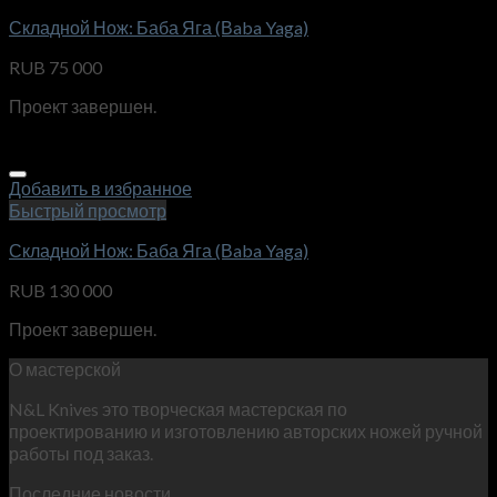
Складной Нож: Баба Яга (Вaba Yaga)
RUB
75 000
Проект завершен.
Добавить в избранное
Быстрый просмотр
Складной Нож: Баба Яга (Вaba Yaga)
RUB
130 000
Проект завершен.
О мастерской
N&L Knives это творческая мастерская по
проектированию и изготовлению авторских ножей ручной
работы под заказ.
Последние новости