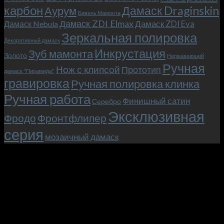
карбон
Дамаск Draginskin
Аурум
как
Бивень Мамонта
мы
Дамаск ZDI Elmax
Дамаск ZDI Eva
Дамаск Nebula
прикоснулись
Зеркальная полировка
к
Декоративный дамаск
закулисью
Инкрустация
Зуб мамонта
Золото
Нержавеющий
фильма.
Ручная
Нож с клипсой
Прототип
дамаск "Пирамида"
гравировка
Ручная полировка клинка
Ручная работа
Финишный сатин
Серебро
Эксклюзивная
Фродо
Фронтфлипер
серия
мозаичный дамаск