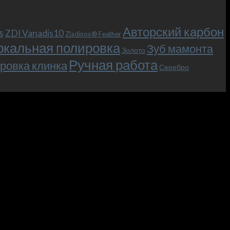
Авторский карбон
s
ZDI Vanadis10
Zladinox® Feather
ркальная полировка
Зуб мамонта
Золото
Ручная работа
ровка клинка
Серебро