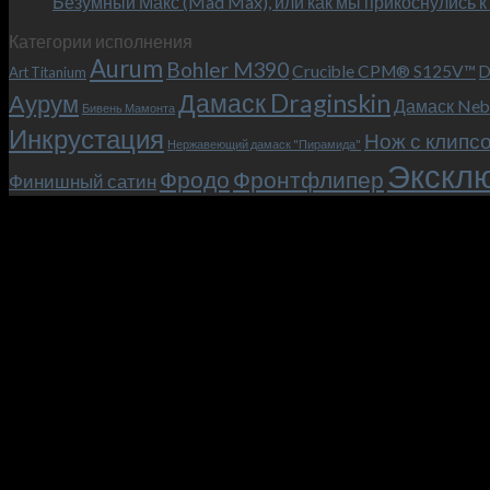
Безумный Макс (Mad Max), или как мы прикоснулись к
Категории исполнения
Aurum
Bohler M390
Crucible CPM® S125V™
D
Art Titanium
Дамаск Draginskin
Аурум
Дамаск Neb
Бивень Мамонта
Инкрустация
Нож с клипс
Нержавеющий дамаск "Пирамида"
Эксклю
Фродо
Фронтфлипер
Финишный сатин