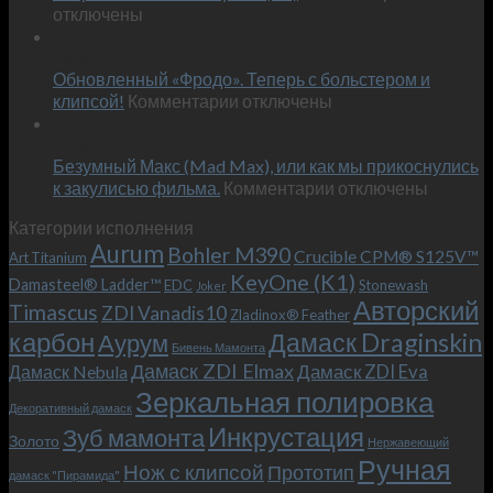
записи
отключены
по
Встречае
23
персональным
Июн
новый
пожеланиям
Обновленный «Фродо». Теперь с больстером и
KeyOne
–
к
(K1)
клипсой!
Комментарии
отключены
и
записи
13
это
Июн
Обновленный
возможно!
Безумный Макс (Mad Max), или как мы прикоснулись
«Фродо».
к
к закулисью фильма.
Комментарии
Теперь
отключены
записи
с
Категории исполнения
Безумный
больстером
Aurum
Bohler M390
Макс
и
Crucible CPM® S125V™
Art Titanium
(Mad
клипсой!
KeyOne (K1)
Damasteel® Ladder™
EDC
Stonewash
Joker
Max),
Авторский
Timascus
ZDI Vanadis10
Zladinox® Feather
или
карбон
Дамаск Draginskin
Аурум
как
Бивень Мамонта
мы
Дамаск ZDI Elmax
Дамаск ZDI Eva
Дамаск Nebula
прикоснулись
Зеркальная полировка
к
Декоративный дамаск
закулисью
Инкрустация
Зуб мамонта
Золото
Нержавеющий
фильма.
Ручная
Нож с клипсой
Прототип
дамаск "Пирамида"