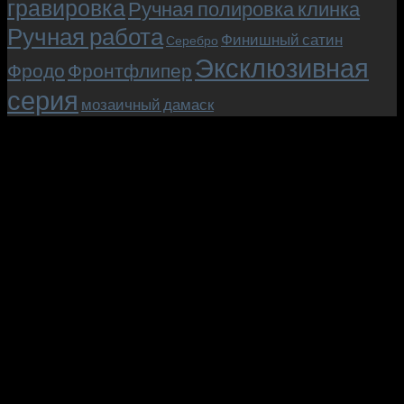
гравировка
Ручная полировка клинка
Ручная работа
Финишный сатин
Серебро
Эксклюзивная
Фродо
Фронтфлипер
серия
мозаичный дамаск