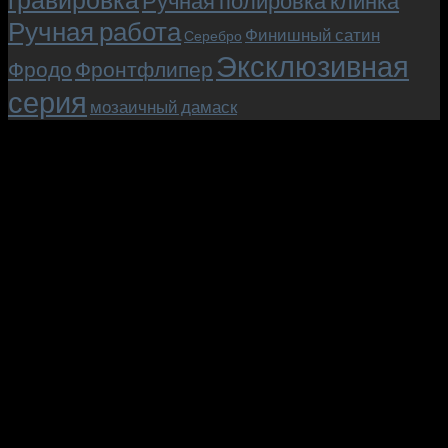
Ручная полировка клинка
Ручная работа
Финишный сатин
Серебро
Эксклюзивная
Фродо
Фронтфлипер
серия
мозаичный дамаск