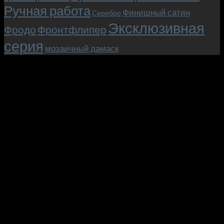
Ручная работа
Финишный сатин
Серебро
Эксклюзивная
Фродо
Фронтфлипер
серия
мозаичный дамаск