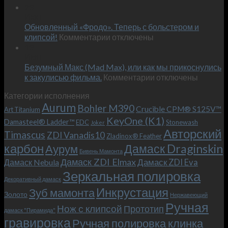
Встречае
23
персональным
Июн
новый
пожеланиям
Обновленный «Фродо». Теперь с больстером и
KeyOne
–
к
(K1)
клипсой!
Комментарии
отключены
и
записи
13
это
Июн
Обновленный
возможно!
Безумный Макс (Mad Max), или как мы прикоснулись
«Фродо».
к
к закулисью фильма.
Комментарии
Теперь
отключены
записи
с
Категории исполнения
Безумный
больстером
Aurum
Bohler M390
Макс
и
Crucible CPM® S125V™
Art Titanium
(Mad
клипсой!
KeyOne (K1)
Damasteel® Ladder™
EDC
Stonewash
Joker
Max),
Авторский
Timascus
ZDI Vanadis10
Zladinox® Feather
или
карбон
Дамаск Draginskin
Аурум
как
Бивень Мамонта
мы
Дамаск ZDI Elmax
Дамаск ZDI Eva
Дамаск Nebula
прикоснулись
Зеркальная полировка
к
Декоративный дамаск
закулисью
Инкрустация
Зуб мамонта
Золото
Нержавеющий
фильма.
Ручная
Нож с клипсой
Прототип
дамаск "Пирамида"
гравировка
Ручная полировка клинка