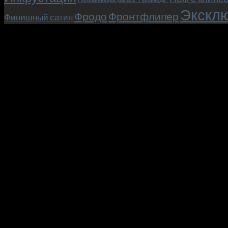
Эксклю
Фродо
Фронтфлипер
Финишный сатин