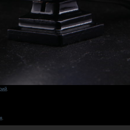
рий
.
я
.