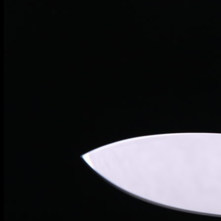
Информация
Уход и обслуживание
О мастерской
Контакты
Гарантия
English
RUB
0
Корзина пуста.
Корзина
Корзина пуста.