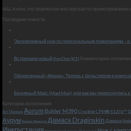
N&L Knives это творческая мастерская по проектированию 
Последние новости
29
Окт
Эксклюзивный нож по персональным пожеланиям – и 
30
Сен
к
Встречаем новый KeyOne (K1)
Комментарии
отключе
записи
23
Июн
Встречае
Обновленный «Фродо». Теперь с больстером и клипсо
новый
13
KeyOne
Июн
(K1)
Безумный Макс (Mad Max), или как мы прикоснулись к
Категории исполнения
Aurum
Bohler M390
Crucible CPM® S125V™
D
Art Titanium
Дамаск Draginskin
Аурум
Дамаск Neb
Бивень Мамонта
Инкрустация
Нож с клипс
Нержавеющий дамаск "Пирамида"