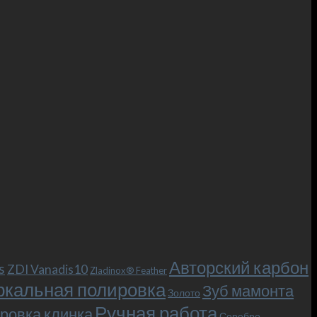
Авторский карбон
s
ZDI Vanadis10
Zladinox® Feather
ркальная полировка
Зуб мамонта
Золото
Ручная работа
ровка клинка
Серебро