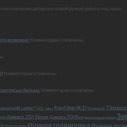
и изготовлению авторских ножей ручной работы под заказ.
к
это возможно!
Комментарии
отключены
записи
Эксклюзивный
ны
нож
по
м
персональным
к
й!
Комментарии
отключены
пожеланиям
записи
–
Обновленный
и
к
 закулисью фильма.
«Фродо».
Комментарии
отключены
это
записи
Теперь
возможно!
Безумный
с
KeyOne (K1)
Макс
больстером
Timascu
amasteel® Ladder™
EDC
Stonewash
Joker
(Mad
и
Зе
Дамаск ZDI Elmax
Дамаск ZDI Eva
ula
Max),
клипсой!
Декоративный дамаск
или
Ручная гравировка
Ручная поли
ой
Прототип