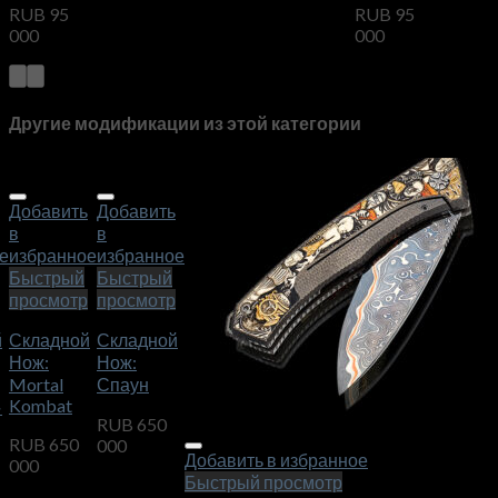
RUB
95
RUB
95
000
000
Другие модификации из этой категории
ь
Добавить
Добавить
в
в
е
избранное
избранное
Быстрый
Быстрый
р
просмотр
просмотр
й
Складной
Складной
Нож:
Нож:
Mortal
Спаун
Kombat
»
RUB
650
RUB
650
000
Добавить в избранное
000
Быстрый просмотр