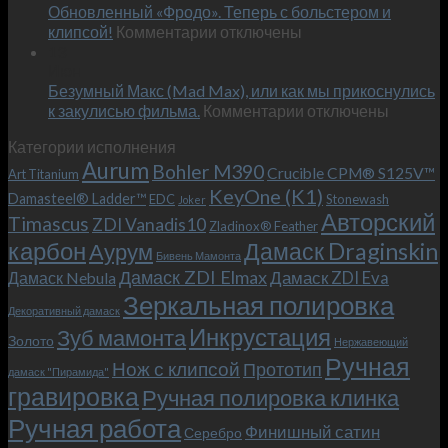
Обновленный «Фродо». Теперь с больстером и
KeyOne
–
к
(K1)
клипсой!
Комментарии
отключены
и
записи
13
это
Июн
Обновленный
возможно!
Безумный Макс (Mad Max), или как мы прикоснулись
«Фродо».
к
к закулисью фильма.
Комментарии
Теперь
отключены
записи
с
Категории исполнения
Безумный
больстером
Aurum
Bohler M390
Макс
и
Crucible CPM® S125V™
Art Titanium
(Mad
клипсой!
KeyOne (K1)
Damasteel® Ladder™
EDC
Stonewash
Joker
Max),
Авторский
Timascus
ZDI Vanadis10
Zladinox® Feather
или
карбон
Дамаск Draginskin
Аурум
как
Бивень Мамонта
мы
Дамаск ZDI Elmax
Дамаск ZDI Eva
Дамаск Nebula
прикоснулись
Зеркальная полировка
к
Декоративный дамаск
закулисью
Инкрустация
Зуб мамонта
Золото
Нержавеющий
фильма.
Ручная
Нож с клипсой
Прототип
дамаск "Пирамида"
гравировка
Ручная полировка клинка
Ручная работа
Финишный сатин
Серебро