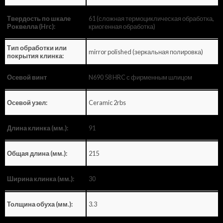
61 (сложная термоциклическая обработка,
Твердость по шкале
криогенная обработка)
Роквелла (Hrc):
Тип обработки или
mirror polished (зеркальная полировка)
покрытия клинка:
N690 58 HRC с фирменным шлицом
Осевой винт
Ceramic 2rbs
Осевой узел:
91
Длина клинка (мм.):
215
Общая длина (мм.):
30
Ширина клинка (мм.):
3.3
Толщина обуха (мм.):