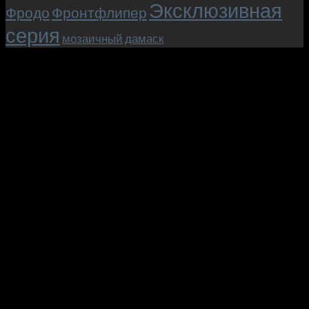
Эксклюзивная
Фродо
Фронтфлипер
серия
мозаичный дамаск