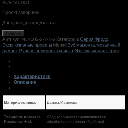
RUB
160 000
Проект завершен.
Доступно для предзаказа
В корзину
Артикул:
NLK005-2-7-1-2
Категории:
Серия Фродо
,
Эксклюзивные проекты
Метки:
Зуб мамонта
,
мозаичный
дамаск
,
Ручная полировка клинка
,
Эксклюзивная серия
Характеристики
Описание
Дамаск Матвеева
Материал клинка:
62 ед. (сложная термоциклическая
Твердость по шкале
обработка, криогенная обработка)
Роквелла (Hrc):