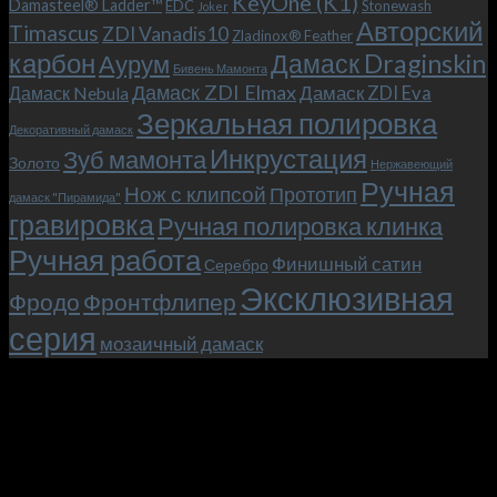
KeyOne (K1)
Damasteel® Ladder™
EDC
Stonewash
Joker
Max),
Авторский
Timascus
ZDI Vanadis10
Zladinox® Feather
или
карбон
Дамаск Draginskin
Аурум
как
Бивень Мамонта
мы
Дамаск ZDI Elmax
Дамаск ZDI Eva
Дамаск Nebula
прикоснулись
Зеркальная полировка
к
Декоративный дамаск
закулисью
Инкрустация
Зуб мамонта
Золото
Нержавеющий
фильма.
Ручная
Нож с клипсой
Прототип
дамаск "Пирамида"
гравировка
Ручная полировка клинка
Ручная работа
Финишный сатин
Серебро
Эксклюзивная
Фродо
Фронтфлипер
серия
мозаичный дамаск