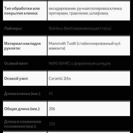
оксидирование, ручная полировка клинка
Тип обработки или
притирами, травление, шлифовка
покрытия клинка:
Stainless Steel (нержавеющая сталь)
Лайнеры:
Mammoth Tooth (стабилизированный зуб
Материал накладок
мамонта)
рукояти:
N690 58 HRC с фирменным шлицом
Осевой винт
Ceramic 2rbs
Осевой узел:
91
Длина клинка (мм.):
206
Общая длина (мм.):
Длина в сложенном
115
положении (мм.):