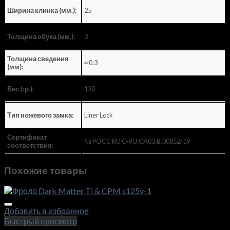
25
Ширина клинка (мм.):
3
Толщина обуха (мм.):
Толщина сведения
≈ 0.3
(мм):
130
Вес (гр.):
Liner Lock
Тип ножевого замка:
Сертификат
№ POCC RU C-RU.CA03.B.00852/19
соответствия:
Похожие товары
Добавить в избранное
Быстрый просмотр