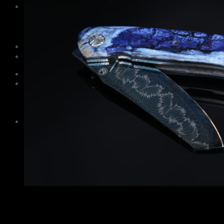
Информация
Уход и обслуживание
О мастерской
Контакты
Гарантия
English
RUB
0
Корзина пуста.
Корзина
Корзина пуста.