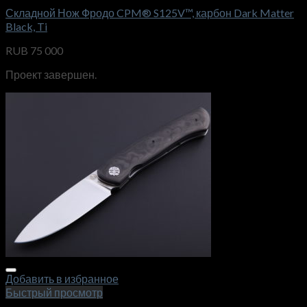
Складной Нож Фродо CPM® S125V™, карбон Dark Matter
Black, Ti
RUB
75 000
Проект завершен.
Добавить в избранное
Быстрый просмотр