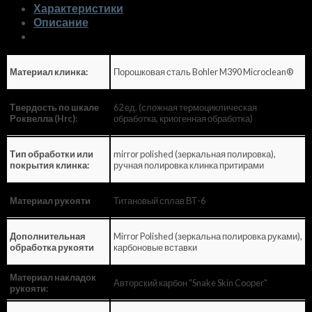
Характеристики
Описание
Порошковая сталь Bohler M390 Microclean®
Материал клинка:
62 ед. (сложная термоциклическая
Твердость по шкале
обработка, криогенная обработка)
Роквелла (Hrc):
mirror polished (зеркальная полировка),
Тип обработки или
ручная полировка клинка притирами
покрытия клинка:
Титановый сплав ВТ-6
Материал рукояти
Mirror Polished (зеркальна полировка руками),
Дополнительная
карбоновые вставки
обработка рукояти
Материал накладок
Авторский карбон "Snake Skin Cooper"
рукояти: