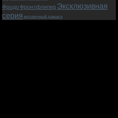
Эксклюзивная
Фродо
Фронтфлипер
серия
мозаичный дамаск