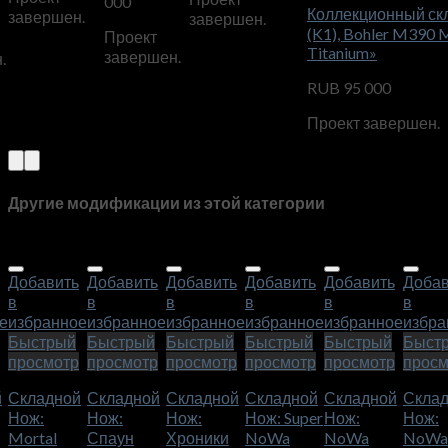
000
Коллекционный ск
завершен.
завершен.
(K1), Bohler M390 
Проект
Titanium»
завершен.
.
RUB
95 000
Проект завершен.
Другие модификации из этой категории
Добавить
Добавить
Добавить
Добавить
Добавить
Добав
в
в
в
в
в
в
е
избранное
избранное
избранное
избранное
избранное
избра
Быстрый
Быстрый
Быстрый
Быстрый
Быстрый
Быст
просмотр
просмотр
просмотр
просмотр
просмотр
просм
й
Складной
Складной
Складной
Складной
Складной
Скла
Нож:
Нож:
Нож:
Нож: Super
Нож:
Нож:
Mortal
Спаун
Хроники
NoWa
NoWa
NoWa