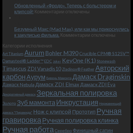
Обновленный «Фродо». Теперь с больстером и
KeyOne
–
к
(K1)
клипсой!
Комментарии
отключены
и
записи
13
это
Июн
Обновленный
возможно!
Безумный Макс (Mad Max), или как мы прикоснулись
«Фродо».
к
к закулисью фильма.
Комментарии
Теперь
отключены
записи
с
Категории исполнения
Безумный
больстером
Aurum
Bohler M390
Макс
и
Crucible CPM® S125V™
Art Titanium
(Mad
клипсой!
KeyOne (K1)
Damasteel® Ladder™
EDC
Stonewash
Joker
Max),
Авторский
Timascus
ZDI Vanadis10
Zladinox® Feather
или
карбон
Дамаск Draginskin
Аурум
как
Бивень Мамонта
мы
Дамаск ZDI Elmax
Дамаск ZDI Eva
Дамаск Nebula
прикоснулись
Зеркальная полировка
к
Декоративный дамаск
закулисью
Инкрустация
Зуб мамонта
Золото
Нержавеющий
фильма.
Ручная
Нож с клипсой
Прототип
дамаск "Пирамида"
гравировка
Ручная полировка клинка
Ручная работа
Финишный сатин
Серебро