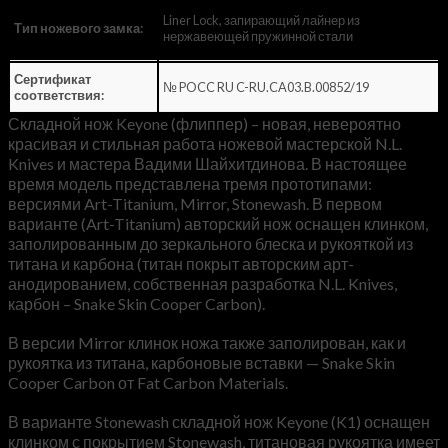
Liner Lock, запирающий лайнер из
Тип ножевого замка:
нержавеющей пружинной стали
Сертификат
№ POCC RU C-RU.CA03.B.00852/19
соответствия:
Складной нож Keyone (флиппер) – новая, невероятно
красивая и стильная работа ножевой мастерской N.L.
Knives и мастера Вадими Шайхитдинова. В настоящее
время модель представлена тремя прототипами:
версиями Art-Titanium, Mirror, Stonewash. В первом
варианте (Art-Titanium) авторский нож оснащен клинком,
заполированным до зеркального блеска и рукояткой из
титана и карбона (титан покрыт авторским арт-
анодированием, собственная разработка N.L. Knives,
карбон – Snake Skin Cooper Carbon).
В версии Mirror клинок ножа также заполирован, как и
рукоятка из титана, карбоновые вставки — Snake Skin
Cooper Carbon от Fat Carbon Materials.
В варианте Stonewash складной нож Keyone (K1) оснащен
клинком с покрытием Stonewash, титановая рукоятка имеет