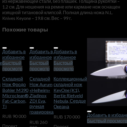
из нержавеющей стали, без плашек. Толщина рукоятки –
1.2 см. Для ношения на ремне или кармане нож оснащен
изящной титановой клипсой. Полная длина ножа N.L.
Knives Keyone – 19.8 см. Вес – 99 г.
Похожие товары
Добавить в
Добавить в
Добавить в
избранное
избранное
избранное
е
Быстрый
Быстрый
Быстрый
просмотр
просмотр
просмотр
Складной
Складной
Коллекционный
й
Нож Фродо
Нож Aurum
складной нож
Bohler M390
«Helheim»
KeyOne (K1),
Microclean®,
Zladinox
Bertie Rietveld
Fat-Carbon,
ZDI Eva,
Nebula, Сердце
Ti
ручная
Океана
гравировка
Добавить в избран
RUB
90 000
RUB
170 000
Быстрый просмот
RUB
260
Проект
Проект