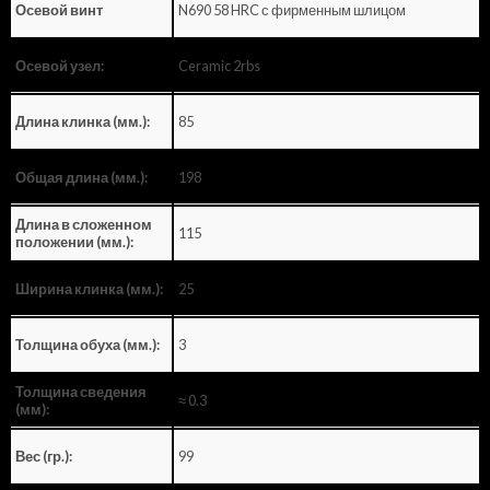
N690 58 HRC с фирменным шлицом
Осевой винт
Ceramic 2rbs
Осевой узел:
85
Длина клинка (мм.):
198
Общая длина (мм.):
Длина в сложенном
115
положении (мм.):
25
Ширина клинка (мм.):
3
Толщина обуха (мм.):
Толщина сведения
≈ 0.3
(мм):
99
Вес (гр.):