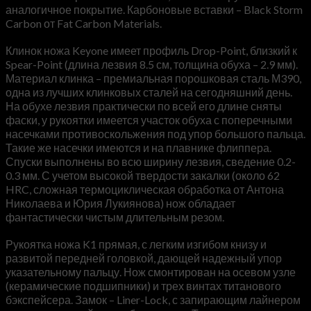
аналогичное покрытие. Карбоновые вставки – Black Storm
Carbon от Fat Carbon Materials.
Клинок ножа Keyone имеет профиль Drop-Point, близкий к
Spear-Point (длина лезвия 8.5 см, толщина обуха – 2.9 мм).
Материал клинка – премиальная порошковая сталь М390,
одна из лучших клинковых сталей на сегодняшний день.
На обухе лезвия практически по всей его длине сняты
фаски, у рукоятки имеется участок обуха с поперечными
насечками противоскольжения под упор большого пальца.
Такие же насечки имеются и на плавнике флиппера.
Спуски выполнены во всю ширину лезвия, сведение 0.2-
0.3 мм. С учетом высокой твердости закалки (около 62
HRC, сложная термоциклическая обработка от Антона
Николаева и Юрия Лукиянова) нож обладает
фантастически чистым длительным резом.
Рукоятка ножа K1 прямая, с легким изгибом книзу и
развитой передней головкой, дающей надежный упор
указательному пальцу. Нож смонтирован на осевом узле
(керамические подшипники) и трех винтах титанового
бэкспейсера. Замок – Liner-Lock, с запирающим лайнером