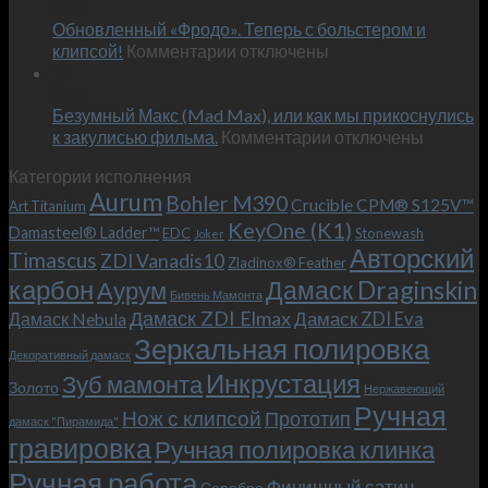
Июн
новый
пожеланиям
Обновленный «Фродо». Теперь с больстером и
KeyOne
–
к
(K1)
клипсой!
Комментарии
отключены
и
записи
13
это
Июн
Обновленный
возможно!
Безумный Макс (Mad Max), или как мы прикоснулись
«Фродо».
к
к закулисью фильма.
Комментарии
Теперь
отключены
записи
с
Категории исполнения
Безумный
больстером
Aurum
Bohler M390
Макс
и
Crucible CPM® S125V™
Art Titanium
(Mad
клипсой!
KeyOne (K1)
Damasteel® Ladder™
EDC
Stonewash
Joker
Max),
Авторский
Timascus
ZDI Vanadis10
Zladinox® Feather
или
карбон
Дамаск Draginskin
Аурум
как
Бивень Мамонта
мы
Дамаск ZDI Elmax
Дамаск ZDI Eva
Дамаск Nebula
прикоснулись
Зеркальная полировка
к
Декоративный дамаск
закулисью
Инкрустация
Зуб мамонта
Золото
Нержавеющий
фильма.
Ручная
Нож с клипсой
Прототип
дамаск "Пирамида"
гравировка
Ручная полировка клинка
Ручная работа
Финишный сатин
Серебро