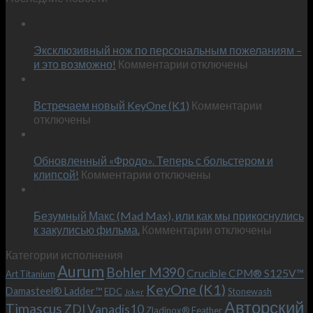
29
Окт
Эксклюзивный нож по персональным пожеланиям –
к
и это возможно!
Комментарии
отключены
записи
30
Сен
Эксклюзивный
к
Встречаем новый KeyOne (K1)
нож
Комментарии
записи
отключены
по
Встречае
23
персональным
Июн
новый
пожеланиям
Обновленный «Фродо». Теперь с больстером и
KeyOne
–
к
(K1)
клипсой!
Комментарии
отключены
и
записи
13
это
Июн
Обновленный
возможно!
Безумный Макс (Mad Max), или как мы прикоснулись
«Фродо».
к
к закулисью фильма.
Комментарии
Теперь
отключены
записи
с
Категории исполнения
Безумный
больстером
Aurum
Bohler M390
Макс
и
Crucible CPM® S125V™
Art Titanium
(Mad
клипсой!
KeyOne (K1)
Damasteel® Ladder™
EDC
Stonewash
Joker
Max),
Авторский
Timascus
ZDI Vanadis10
Zladinox® Feather
или