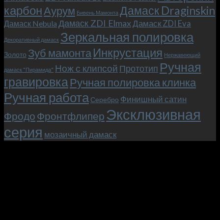
карбон
Дамаск Draginskin
Аурум
как
Бивень Мамонта
мы
Дамаск ZDI Elmax
Дамаск ZDI Eva
Дамаск Nebula
прикоснулись
Зеркальная полировка
к
Декоративный дамаск
закулисью
Инкрустация
Зуб мамонта
Золото
Нержавеющий
фильма.
Ручная
Нож с клипсой
Прототип
дамаск "Пирамида"
гравировка
Ручная полировка клинка
Ручная работа
Финишный сатин
Серебро
Эксклюзивная
Фродо
Фронтфлипер
серия
мозаичный дамаск