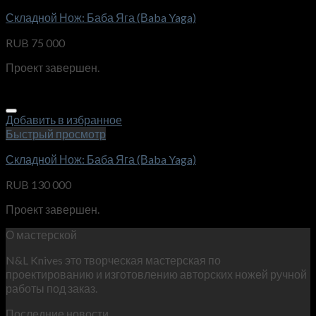
Складной Нож: Баба Яга (Вaba Yaga)
RUB
75 000
Проект завершен.
Добавить в избранное
Быстрый просмотр
Складной Нож: Баба Яга (Вaba Yaga)
RUB
130 000
Проект завершен.
О мастерской
N&L Knives это творческая мастерская по
проектированию и изготовлению авторских ножей ручной
работы под заказ.
Последние новости