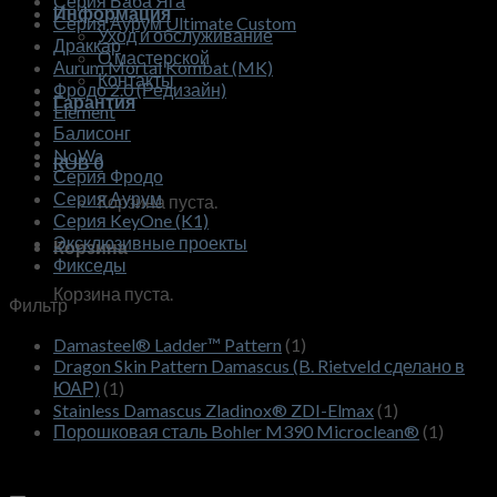
Серия Баба Яга
Информация
Серия Аурум Ultimate Custom
Уход и обслуживание
Драккар
О мастерской
Аurum Mortal Kombat (MK)
Контакты
Фродо 2.0 (Редизайн)
Гарантия
Element
Балисонг
NoWa
RUB
0
Серия Фродо
Серия Аурум
Корзина пуста.
Серия KeyOne (K1)
Эксклюзивные проекты
Корзина
Фикседы
Корзина пуста.
Фильтр
Damasteel® Ladder™ Pattern
(1)
Dragon Skin Pattern Damascus (B. Rietveld сделано в
ЮАР)
(1)
Stainless Damascus Zladinox® ZDI-Elmax
(1)
Порошковая сталь Bohler M390 Microclean®
(1)