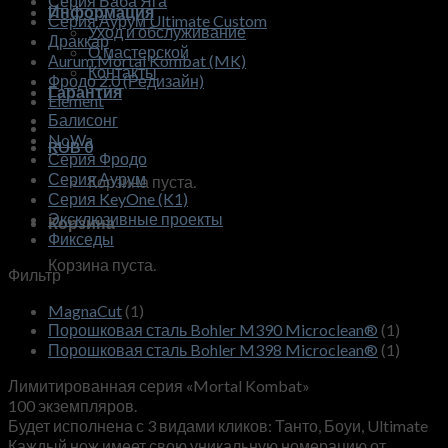
Серия Баба Яга
Информация
Серия Аурум Ultimate Custom
Уход и обслуживание
Драккар
О мастерской
Аurum Mortal Kombat (MK)
Контакты
Фродо 2.0 (Редизайн)
Гарантия
Element
Балисонг
NoWa
RUB
0
Серия Фродо
Серия Аурум
Корзина пуста.
Серия KeyOne (K1)
Эксклюзивные проекты
Корзина
Фикседы
Корзина пуста.
Фильтр
MagnaCut
(1)
Порошковая сталь Bohler M390 Microclean®
(1)
Порошковая сталь Bohler M398 Microclean®
(1)
Лимитированная серия «Mortal Kombat»
100 экземпляров.
Будет исполнена с 3 видами кликов: Танто, Боуи, Ultimate
Каждый нож имеет свою уникальную номерацию от