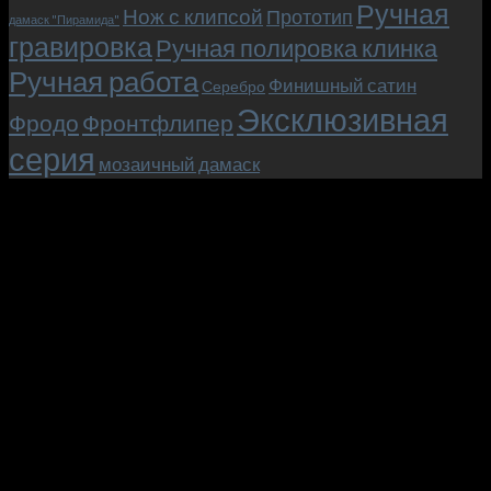
Ручная
Нож с клипсой
Прототип
дамаск "Пирамида"
гравировка
Ручная полировка клинка
Ручная работа
Финишный сатин
Серебро
Эксклюзивная
Фродо
Фронтфлипер
серия
мозаичный дамаск