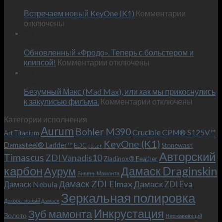
Сен
Эксклюзивный
к
Встречаем новый KeyOne (K1)
нож
Комментарии
записи
отключены
по
Встречае
23
персональным
Июн
новый
пожеланиям
Обновленный «Фродо». Теперь с больстером и
KeyOne
–
к
(K1)
клипсой!
Комментарии
отключены
и
записи
13
это
Июн
Обновленный
возможно!
Безумный Макс (Mad Max), или как мы прикоснулись
«Фродо».
к
к закулисью фильма.
Комментарии
Теперь
отключены
записи
с
Категории исполнения
Безумный
больстером
Aurum
Bohler M390
Макс
и
Crucible CPM® S125V™
Art Titanium
(Mad
клипсой!
KeyOne (K1)
Damasteel® Ladder™
EDC
Stonewash
Joker
Max),
Авторский
Timascus
ZDI Vanadis10
Zladinox® Feather
или
карбон
Дамаск Draginskin
Аурум
как
Бивень Мамонта
мы
Дамаск ZDI Elmax
Дамаск ZDI Eva
Дамаск Nebula
прикоснулись
Зеркальная полировка
к
Декоративный дамаск
закулисью
Инкрустация
Зуб мамонта
Золото
Нержавеющий
фильма.