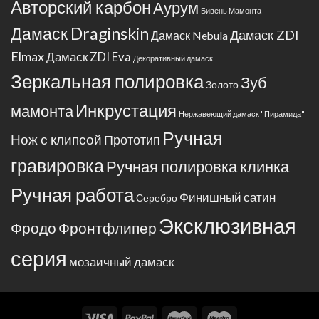
фильма.
Авторский карбон
Аурум
Бивень Мамонта
Дамаск Draginskin
Дамаск ZDI
Дамаск Nebula
Elmax
Дамаск ZDI Eva
Декоративный дамаск
Зеркальная полировка
Зуб
Золото
Инкрустация
мамонта
Нержавеющий дамаск "Пирамида"
Ручная
Нож с клипсой
Прототип
гравировка
Ручная полировка клинка
Ручная работа
Финишный сатин
Серебро
Эксклюзивная
Фродо
Фронтфлипер
серия
мозаичный дамаск