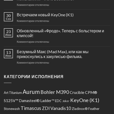
к
Комментарии
отключены
записи
Эксклюзивный
Встречаем новый KeyOne (K1)
30
нож
Сен
к
Комментарии
отключены
по
записи
персональным
Встречаем
Обновленный «Фродо». Теперь с больстером и
пожеланиям
23
новый
Июн
клипсой!
–
KeyOne
и
к
Комментарии
отключены
(K1)
это
записи
возможно!
Обновленный
Безумный Макс (Mad Max), или как мы
13
«Фродо».
Июн
прикоснулись к закулисью фильма.
Теперь
к
Комментарии
отключены
с
записи
больстером
Безумный
и
Макс
КАТЕГОРИИ ИСПОЛНЕНИЯ
клипсой!
(Mad
Max),
или
Aurum
Bohler M390
Crucible CPM®
Art Titanium
как
мы
KeyOne (K1)
S125V™
Damasteel® Ladder™
EDC
Joker
прикоснулись
к
Timascus
ZDI Vanadis10
Stonewash
Zladinox® Feather
закулисью