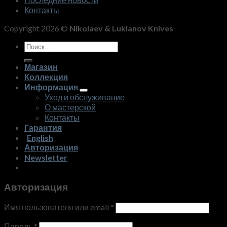
Контакты
Copyright 2026 ©
Nikolaev & Lukianov Knives
Искать:
Магазин
Коллекция
Информация
Уход и обслуживание
О мастерской
Контакты
Гарантия
English
Авторизация
Newsletter
Авторизация
Имя пользователя или email
*
Пароль
*