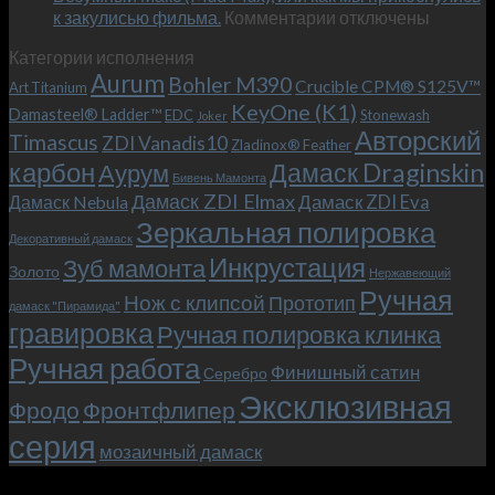
к
к закулисью фильма.
Комментарии
Теперь
отключены
записи
с
Категории исполнения
Безумный
больстером
Aurum
Bohler M390
Макс
и
Crucible CPM® S125V™
Art Titanium
(Mad
клипсой!
KeyOne (K1)
Damasteel® Ladder™
EDC
Stonewash
Joker
Max),
Авторский
Timascus
ZDI Vanadis10
Zladinox® Feather
или
карбон
Дамаск Draginskin
Аурум
как
Бивень Мамонта
мы
Дамаск ZDI Elmax
Дамаск ZDI Eva
Дамаск Nebula
прикоснулись
Зеркальная полировка
к
Декоративный дамаск
закулисью
Инкрустация
Зуб мамонта
Золото
Нержавеющий
фильма.
Ручная
Нож с клипсой
Прототип
дамаск "Пирамида"
гравировка
Ручная полировка клинка
Ручная работа
Финишный сатин
Серебро
Эксклюзивная
Фродо
Фронтфлипер
серия
мозаичный дамаск