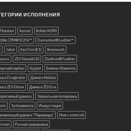
ТЕГОРИИ ИСПОЛНЕНИЯ
 Titanium
Aurum
Bohler M390
cible CPM® S125V™
Damasteel® Ladder™
C
Joker
KeyOne (K1)
Stonewash
ascus
ZDI Vanadis10
Zladinox® Feather
орский карбон
Аурум
Бивень Мамонта
аск Draginskin
Дамаск Nebula
аск ZDI Elmax
Дамаск ZDI Eva
оративный дамаск
Зеркальная полировка
ото
Зуб мамонта
Инкрустация
жавеющий дамаск "Пирамида"
Нож с клипсой
тотип
Ручная гравировка