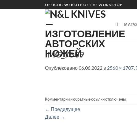
Skip
OFFICIAL WEBSITE OF THE WORKSHOP
to
content
МАГА
IMG_7509
Опублековано
06.06.2022
в
2560 × 1707
,
Комментарии и обратные ссылки отключены.
←
Предидущее
Далее
→