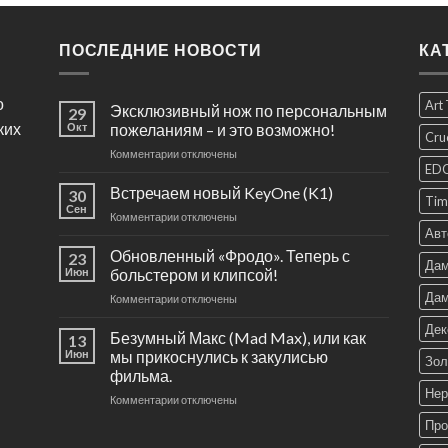
ПОСЛЕДНИЕ НОВОСТИ
КА
о
Art
Эксклюзивный нож по персональным
29
ких
Окт
пожеланиям – и это возможно!
Cru
к
Комментарии
отключены
ED
записи
Эксклюзивный
Встречаем новый KeyOne (K1)
30
Tim
нож
Сен
к
Комментарии
отключены
по
Авт
записи
персональным
Встречаем
Обновленный «Фродо». Теперь с
пожеланиям
23
Дам
новый
Июн
больстером и клипсой!
–
KeyOne
и
Дам
к
Комментарии
отключены
(K1)
это
записи
возможно!
Дек
Обновленный
Безумный Макс (Mad Max), или как
13
«Фродо».
Июн
мы прикоснулись к закулисью
Зол
Теперь
фильма.
с
Нер
к
Комментарии
больстером
отключены
записи
и
Про
Безумный
клипсой!