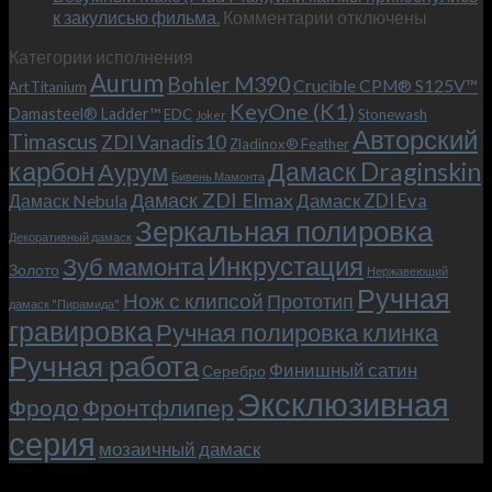
к
к закулисью фильма.
Комментарии
Теперь
отключены
записи
с
Категории исполнения
Безумный
больстером
Aurum
Bohler M390
Макс
и
Crucible CPM® S125V™
Art Titanium
(Mad
клипсой!
KeyOne (K1)
Damasteel® Ladder™
EDC
Stonewash
Joker
Max),
Авторский
Timascus
ZDI Vanadis10
Zladinox® Feather
или
карбон
Дамаск Draginskin
Аурум
как
Бивень Мамонта
мы
Дамаск ZDI Elmax
Дамаск ZDI Eva
Дамаск Nebula
прикоснулись
Зеркальная полировка
к
Декоративный дамаск
закулисью
Инкрустация
Зуб мамонта
Золото
Нержавеющий
фильма.
Ручная
Нож с клипсой
Прототип
дамаск "Пирамида"
гравировка
Ручная полировка клинка
Ручная работа
Финишный сатин
Серебро
Эксклюзивная
Фродо
Фронтфлипер
серия
мозаичный дамаск