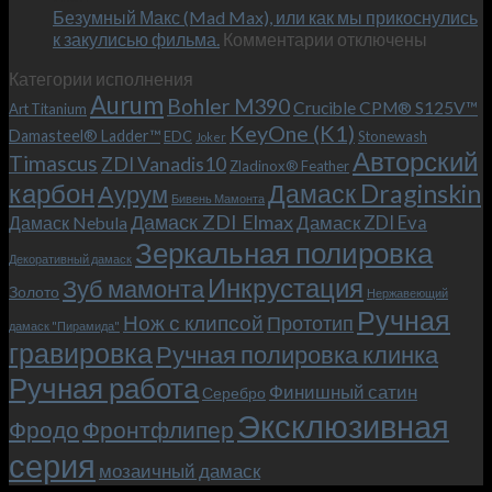
Безумный Макс (Mad Max), или как мы прикоснулись
«Фродо».
к
к закулисью фильма.
Комментарии
Теперь
отключены
записи
с
Категории исполнения
Безумный
больстером
Aurum
Bohler M390
Макс
и
Crucible CPM® S125V™
Art Titanium
(Mad
клипсой!
KeyOne (K1)
Damasteel® Ladder™
EDC
Stonewash
Joker
Max),
Авторский
Timascus
ZDI Vanadis10
Zladinox® Feather
или
карбон
Дамаск Draginskin
Аурум
как
Бивень Мамонта
мы
Дамаск ZDI Elmax
Дамаск ZDI Eva
Дамаск Nebula
прикоснулись
Зеркальная полировка
к
Декоративный дамаск
закулисью
Инкрустация
Зуб мамонта
Золото
Нержавеющий
фильма.
Ручная
Нож с клипсой
Прототип
дамаск "Пирамида"
гравировка
Ручная полировка клинка
Ручная работа
Финишный сатин
Серебро
Эксклюзивная
Фродо
Фронтфлипер
серия
мозаичный дамаск