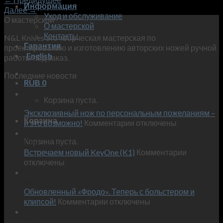
Информация
Далее
→
Уход и обслуживание
О мастерской
О мастерской
Контакты
N&L Knives это творческая мастерская по
Гарантия
проектированию и изготовлению авторских ножей ручной
English
работы под заказ.
Последние новости
RUB
0
29
Корзина пуста.
Окт
Эксклюзивный нож по персональным пожеланиям –
Корзина
к
и это возможно!
Комментарии
отключены
записи
30
Корзина пуста.
Сен
Эксклюзивный
к
Встречаем новый KeyOne (K1)
нож
Комментарии
записи
отключены
по
Встречае
23
персональным
Июн
новый
пожеланиям
Обновленный «Фродо». Теперь с больстером и
KeyOne
–
к
(K1)
клипсой!
Комментарии
отключены
и
записи
13
это
Июн
Обновленный
возможно!