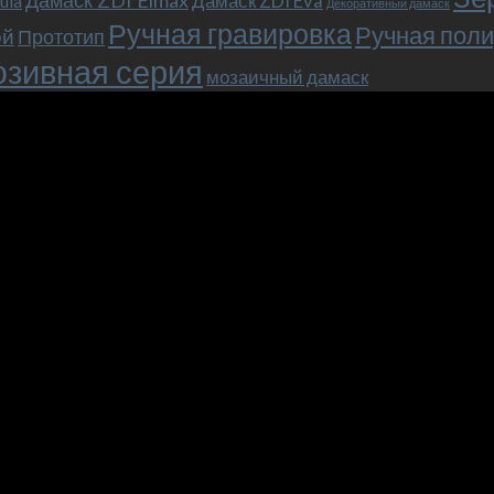
Дамаск ZDI Eva
ula
Max),
клипсой!
Декоративный дамаск
или
Ручная гравировка
Ручная поли
ой
Прототип
как
зивная серия
мы
мозаичный дамаск
прикоснулись
к
закулисью
фильма.