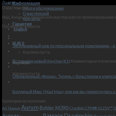
Далее
→
Информация
О мастерской
Уход и обслуживание
О мастерской
N&L Knives это творческая мастерская по проектированию 
Контакты
Гарантия
Последние новости
English
29
Окт
RUB
0
Эксклюзивный нож по персональным пожеланиям – и 
30
Корзина пуста.
Сен
к
Встречаем новый KeyOne (K1)
Комментарии
отключе
Корзина
записи
23
Июн
Встречае
Корзина пуста.
Обновленный «Фродо». Теперь с больстером и клипсо
новый
13
KeyOne
Июн
(K1)
Безумный Макс (Mad Max), или как мы прикоснулись к
Категории исполнения
Aurum
Bohler M390
Crucible CPM® S125V™
D
Art Titanium
Дамаск Draginskin
Аурум