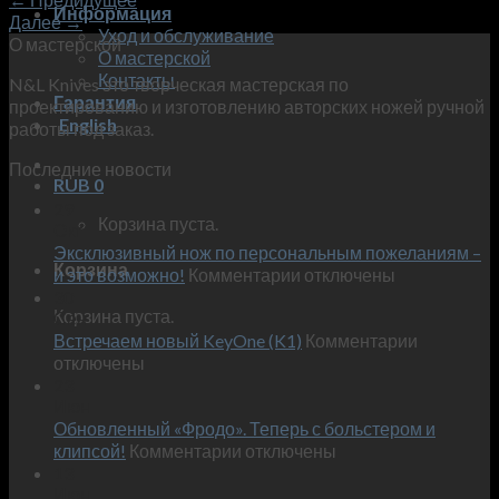
Информация
Далее
→
Уход и обслуживание
О мастерской
О мастерской
Контакты
N&L Knives это творческая мастерская по
Гарантия
проектированию и изготовлению авторских ножей ручной
English
работы под заказ.
Последние новости
RUB
0
29
Корзина пуста.
Окт
Эксклюзивный нож по персональным пожеланиям –
Корзина
к
и это возможно!
Комментарии
отключены
записи
30
Корзина пуста.
Сен
Эксклюзивный
к
Встречаем новый KeyOne (K1)
нож
Комментарии
записи
отключены
по
Встречае
23
персональным
Июн
новый
пожеланиям
Обновленный «Фродо». Теперь с больстером и
KeyOne
–
к
(K1)
клипсой!
Комментарии
отключены
и
записи
13
это
Июн
Обновленный
возможно!