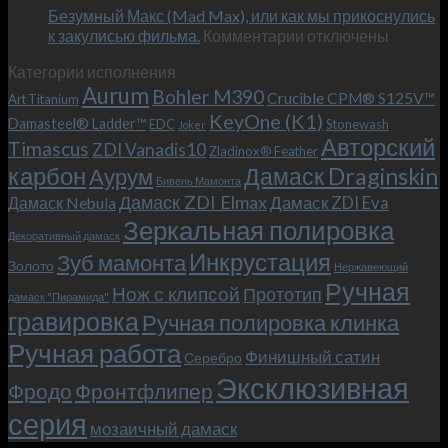
Безумный Макс (Mad Max), или как мы прикоснулись
«Фродо».
к
к закулисью фильма.
Комментарии
Теперь
отключены
записи
с
Категории исполнения
Безумный
больстером
Aurum
Bohler M390
Макс
и
Crucible CPM® S125V™
Art Titanium
(Mad
клипсой!
KeyOne (K1)
Damasteel® Ladder™
EDC
Stonewash
Joker
Max),
Авторский
Timascus
ZDI Vanadis10
Zladinox® Feather
или
карбон
Дамаск Draginskin
Аурум
как
Бивень Мамонта
мы
Дамаск ZDI Elmax
Дамаск ZDI Eva
Дамаск Nebula
прикоснулись
Зеркальная полировка
к
Декоративный дамаск
закулисью
Инкрустация
Зуб мамонта
Золото
Нержавеющий
фильма.
Ручная
Нож с клипсой
Прототип
дамаск "Пирамида"
гравировка
Ручная полировка клинка
Ручная работа
Финишный сатин
Серебро
Эксклюзивная
Фродо
Фронтфлипер
серия
мозаичный дамаск