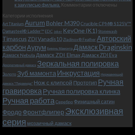
к
к закулисью фильма.
Комментарии
Теперь
отключены
записи
с
Категории исполнения
Безумный
больстером
Aurum
Bohler M390
Макс
и
Crucible CPM® S125V™
Art Titanium
(Mad
клипсой!
KeyOne (K1)
Damasteel® Ladder™
EDC
Stonewash
Joker
Max),
Авторский
Timascus
ZDI Vanadis10
Zladinox® Feather
или
карбон
Дамаск Draginskin
Аурум
как
Бивень Мамонта
мы
Дамаск ZDI Elmax
Дамаск ZDI Eva
Дамаск Nebula
прикоснулись
Зеркальная полировка
к
Декоративный дамаск
закулисью
Инкрустация
Зуб мамонта
Золото
Нержавеющий
фильма.
Ручная
Нож с клипсой
Прототип
дамаск "Пирамида"
гравировка
Ручная полировка клинка
Ручная работа
Финишный сатин
Серебро
Эксклюзивная
Фродо
Фронтфлипер
серия
мозаичный дамаск