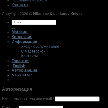
Контакты
Copyright 2026 ©
Nikolaev & Lukianov Knives
Искать:
Магазин
Коллекция
Информация
Уход и обслуживание
О мастерской
Контакты
Гарантия
English
Авторизация
Newsletter
Авторизация
Имя пользователя или email
*
Пароль
*