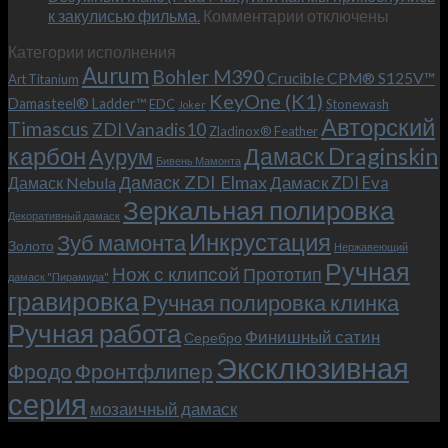
к
к закулисью фильма.
Комментарии
Теперь
отключены
записи
с
Категории исполнения
Безумный
больстером
Aurum
Bohler M390
Макс
и
Crucible CPM® S125V™
Art Titanium
(Mad
клипсой!
KeyOne (K1)
Damasteel® Ladder™
EDC
Stonewash
Joker
Max),
Авторский
Timascus
ZDI Vanadis10
Zladinox® Feather
или
карбон
Дамаск Draginskin
Аурум
как
Бивень Мамонта
мы
Дамаск ZDI Elmax
Дамаск ZDI Eva
Дамаск Nebula
прикоснулись
Зеркальная полировка
к
Декоративный дамаск
закулисью
Инкрустация
Зуб мамонта
Золото
Нержавеющий
фильма.
Ручная
Нож с клипсой
Прототип
дамаск "Пирамида"
гравировка
Ручная полировка клинка
Ручная работа
Финишный сатин
Серебро
Эксклюзивная
Фродо
Фронтфлипер
серия
мозаичный дамаск