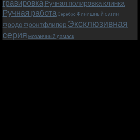
гравировка
Ручная полировка клинка
Ручная работа
Финишный сатин
Серебро
Эксклюзивная
Фродо
Фронтфлипер
серия
мозаичный дамаск