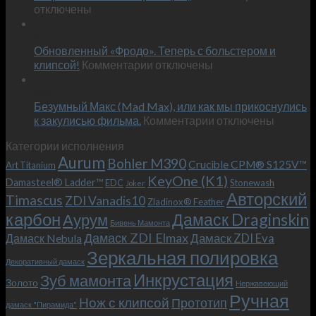
записи
отключены
по
Встречае
23
персональным
Июн
новый
пожеланиям
Обновленный «Фродо». Теперь с больстером и
KeyOne
–
к
(K1)
клипсой!
Комментарии
отключены
и
записи
13
это
Июн
Обновленный
возможно!
Безумный Макс (Mad Max), или как мы прикоснулись
«Фродо».
к
к закулисью фильма.
Комментарии
Теперь
отключены
записи
с
Категории исполнения
Безумный
больстером
Aurum
Bohler M390
Макс
и
Crucible CPM® S125V™
Art Titanium
(Mad
клипсой!
KeyOne (K1)
Damasteel® Ladder™
EDC
Stonewash
Joker
Max),
Авторский
Timascus
ZDI Vanadis10
Zladinox® Feather
или
карбон
Дамаск Draginskin
Аурум
как
Бивень Мамонта
мы
Дамаск ZDI Elmax
Дамаск ZDI Eva
Дамаск Nebula
прикоснулись
Зеркальная полировка
к
Декоративный дамаск
закулисью
Инкрустация
Зуб мамонта
Золото
Нержавеющий
фильма.
Ручная
Нож с клипсой
Прототип
дамаск "Пирамида"