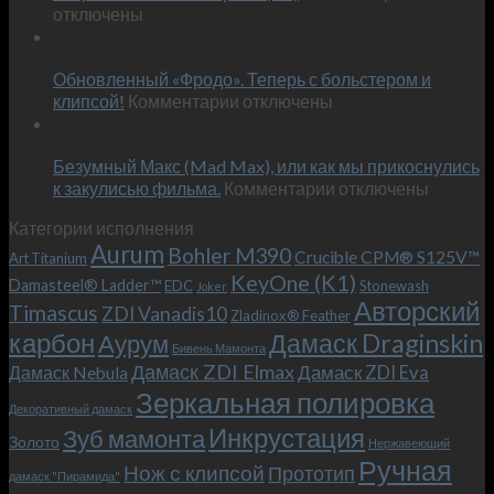
записи
отключены
по
Встречае
23
персональным
Июн
новый
пожеланиям
Обновленный «Фродо». Теперь с больстером и
KeyOne
–
к
(K1)
клипсой!
Комментарии
отключены
и
записи
13
это
Июн
Обновленный
возможно!
Безумный Макс (Mad Max), или как мы прикоснулись
«Фродо».
к
к закулисью фильма.
Комментарии
Теперь
отключены
записи
с
Категории исполнения
Безумный
больстером
Aurum
Bohler M390
Макс
и
Crucible CPM® S125V™
Art Titanium
(Mad
клипсой!
KeyOne (K1)
Damasteel® Ladder™
EDC
Stonewash
Joker
Max),
Авторский
Timascus
ZDI Vanadis10
Zladinox® Feather
или
карбон
Дамаск Draginskin
Аурум
как
Бивень Мамонта
мы
Дамаск ZDI Elmax
Дамаск ZDI Eva
Дамаск Nebula
прикоснулись
Зеркальная полировка
к
Декоративный дамаск
закулисью
Инкрустация
Зуб мамонта
Золото
Нержавеющий
фильма.
Ручная
Нож с клипсой
Прототип
дамаск "Пирамида"