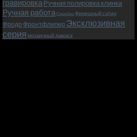
гравировка
Ручная полировка клинка
Ручная работа
Финишный сатин
Серебро
Эксклюзивная
Фродо
Фронтфлипер
серия
мозаичный дамаск