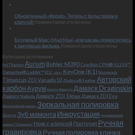
Встречае
23
персональным
Июн
новый
пожеланиям
Обновленный «Фродо». Теперь с больстером и
KeyOne
–
к
(K1)
клипсой!
Комментарии
отключены
и
записи
13
это
Июн
Обновленный
возможно!
Безумный Макс (Mad Max), или как мы прикоснулись
«Фродо».
к
к закулисью фильма.
Комментарии
Теперь
отключены
записи
с
Категории исполнения
Безумный
больстером
Aurum
Bohler M390
Макс
и
Crucible CPM® S125V™
Art Titanium
(Mad
клипсой!
KeyOne (K1)
Damasteel® Ladder™
EDC
Stonewash
Joker
Max),
Авторский
Timascus
ZDI Vanadis10
Zladinox® Feather
или
карбон
Дамаск Draginskin
Аурум
как
Бивень Мамонта
мы
Дамаск ZDI Elmax
Дамаск ZDI Eva
Дамаск Nebula
прикоснулись
Зеркальная полировка
к
Декоративный дамаск
закулисью
Инкрустация
Зуб мамонта
Золото
Нержавеющий
фильма.
Ручная
Нож с клипсой
Прототип
дамаск "Пирамида"
гравировка
Ручная полировка клинка