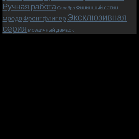
Ручная работа
Финишный сатин
Серебро
Эксклюзивная
Фродо
Фронтфлипер
серия
мозаичный дамаск