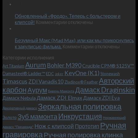
Встречае
23
персональным
Июн
новый
пожеланиям
Обновленный «Фродо». Теперь с больстером и
KeyOne
–
к
(K1)
клипсой!
Комментарии
отключены
и
записи
13
это
Июн
Обновленный
возможно!
Безумный Макс (Mad Max), или как мы прикоснулись
«Фродо».
к
к закулисью фильма.
Комментарии
Теперь
отключены
записи
с
Категории исполнения
Безумный
больстером
Aurum
Bohler M390
Макс
и
Crucible CPM® S125V™
Art Titanium
(Mad
клипсой!
KeyOne (K1)
Damasteel® Ladder™
EDC
Stonewash
Joker
Max),
Авторский
Timascus
ZDI Vanadis10
Zladinox® Feather
или
карбон
Дамаск Draginskin
Аурум
как
Бивень Мамонта
мы
Дамаск ZDI Elmax
Дамаск ZDI Eva
Дамаск Nebula
прикоснулись
Зеркальная полировка
к
Декоративный дамаск
закулисью
Инкрустация
Зуб мамонта
Золото
Нержавеющий
фильма.
Ручная
Нож с клипсой
Прототип
дамаск "Пирамида"
гравировка
Ручная полировка клинка