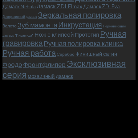
мы
Дамаск ZDI Elmax
Дамаск ZDI Eva
Дамаск Nebula
прикоснулись
Зеркальная полировка
к
Декоративный дамаск
закулисью
Инкрустация
Зуб мамонта
Золото
Нержавеющий
фильма.
Ручная
Нож с клипсой
Прототип
дамаск "Пирамида"
гравировка
Ручная полировка клинка
Ручная работа
Финишный сатин
Серебро
Эксклюзивная
Фродо
Фронтфлипер
серия
мозаичный дамаск